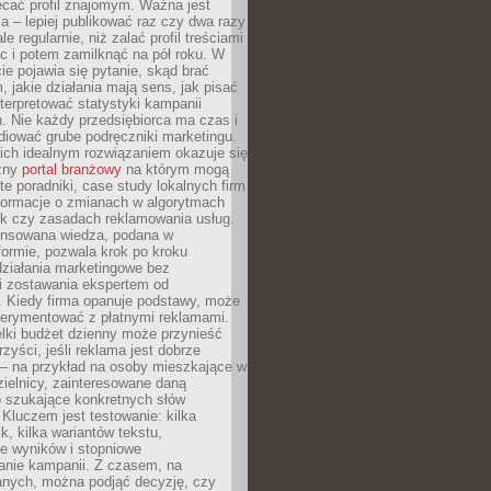
ecać profil znajomym. Ważna jest
 – lepiej publikować raz czy dwa razy
le regularnie, niż zalać profil treściami
c i potem zamilknąć na pół roku. W
 pojawia się pytanie, skąd brać
, jakie działania mają sens, jak pisać
interpretować statystyki kampanii
. Nie każdy przedsiębiorca ma czas i
diować grube podręczniki marketingu.
nich idealnym rozwiązaniem okazuje się
czny
portal branżowy
na którym mogą
te poradniki, case study lokalnych firm
nformacje o zmianach w algorytmach
k czy zasadach reklamowania usług.
nsowana wiedza, podana w
formie, pozwala krok po kroku
działania marketingowe bez
i zostawania ekspertem od
. Kiedy firma opanuje podstawy, może
erymentować z płatnymi reklamami.
lki budżet dzienny może przynieść
zyści, jeśli reklama jest dobrze
 – na przykład na osoby mieszkające w
zielnicy, zainteresowane daną
b szukające konkretnych słów
Kluczem jest testowanie: kilka
k, kilka wariantów tekstu,
e wyników i stopniowe
anie kampanii. Z czasem, na
anych, można podjąć decyzję, czy