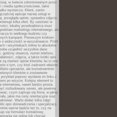
zisiaj, w świecie zdominowanym przez
 i media społecznościowe, takie
adko wystarcza. Klient, zanim
jczęściej wpisuje nazwę usługi w
, przegląda opinie, sprawdza zdjęcia
porównuje kilka ofert. By zaistnieć w
ości, lokalny przedsiębiorca musi
podstaw marketingu internetowego, ale
nacza to wielkiego budżetu czy
nych kampanii. Pierwszym krokiem
e o widoczność w wyszukiwarce. Profil
ch i wizytówkach online to absolutne
zeba uzupełnić wszystkie dane:
, godziny otwarcia, numer telefonu,
ałalności, zdjęcia, a także krótki opis
e są również opinie klientów, bo to one
sto o tym, czy ktoś zadzwoni właśnie
. Warto uprzejmie, ale konsekwentnie
olonych klientów o zostawienie
a przykład poprzez wysłanie im linku z
em po wizycie. Kolejny element to
a internetowa, nawet bardzo prosta.
być rozbudowany serwis, ale powinna
ować, czym zajmuje się firma, w jakiej
ziała, jakie ma ceny orientacyjne oraz
taktować. Warto dodać kilka zdjęć
rótki opis doświadczenia i specjalizacji.
ientów ważne będzie też to, czy na
duje się formularz kontaktowy,
pisania się online lub chociaż