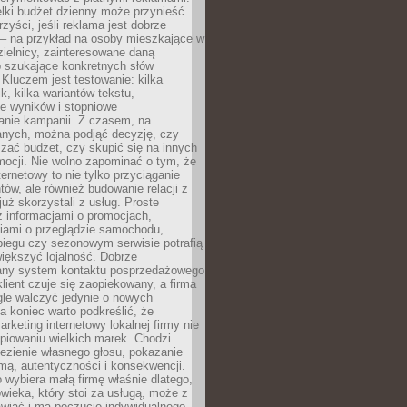
lki budżet dzienny może przynieść
zyści, jeśli reklama jest dobrze
 – na przykład na osoby mieszkające w
zielnicy, zainteresowane daną
b szukające konkretnych słów
Kluczem jest testowanie: kilka
k, kilka wariantów tekstu,
e wyników i stopniowe
anie kampanii. Z czasem, na
anych, można podjąć decyzję, czy
zać budżet, czy skupić się na innych
mocji. Nie wolno zapominać o tym, że
ternetowy to nie tylko przyciąganie
tów, ale również budowanie relacji z
już skorzystali z usług. Proste
z informacjami o promocjach,
iami o przeglądzie samochodu,
biegu czy sezonowym serwisie potrafią
iększyć lojalność. Dobrze
any system kontaktu posprzedażowego
klient czuje się zaopiekowany, a firma
gle walczyć jedynie o nowych
a koniec warto podkreślić, że
rketing internetowy lokalnej firmy nie
piowaniu wielkich marek. Chodzi
lezienie własnego głosu, pokazanie
rmą, autentyczności i konsekwencji.
o wybiera małą firmę właśnie dlatego,
owieka, który stoi za usługą, może z
wiać i ma poczucie indywidualnego