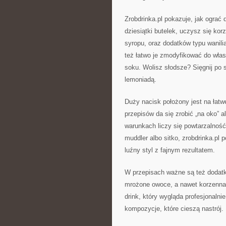
Zrobdrinka.pl pokazuje, jak ogra
dziesiątki butelek, uczysz się kor
syropu, oraz dodatków typu wanili
też łatwo je zmodyfikować do włas
soku. Wolisz słodsze? Sięgnij po
lemoniadą.
Duży nacisk położony jest na łatw
przepisów da się zrobić „na oko” 
warunkach liczy się powtarzalność,
muddler albo sitko, zrobdrinka.pl 
luźny styl z fajnym rezultatem.
W przepisach ważne są też dodatki,
mrożone owoce, a nawet korzenna 
drink, który wygląda profesjonalnie
kompozycje, które cieszą nastrój.