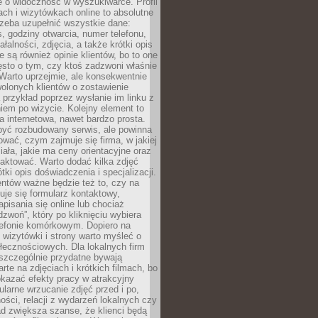
e o widoczność w wyszukiwarce. Profil
ch i wizytówkach online to absolutne
zeba uzupełnić wszystkie dane:
, godziny otwarcia, numer telefonu,
ałalności, zdjęcia, a także krótki opis
e są również opinie klientów, bo to one
sto o tym, czy ktoś zadzwoni właśnie
. Warto uprzejmie, ale konsekwentnie
olonych klientów o zostawienie
a przykład poprzez wysłanie im linku z
em po wizycie. Kolejny element to
a internetowa, nawet bardzo prosta.
być rozbudowany serwis, ale powinna
ować, czym zajmuje się firma, w jakiej
ziała, jakie ma ceny orientacyjne oraz
taktować. Warto dodać kilka zdjęć
rótki opis doświadczenia i specjalizacji.
ientów ważne będzie też to, czy na
duje się formularz kontaktowy,
pisania się online lub chociaż
dzwoń”, który po kliknięciu wybiera
lefonie komórkowym. Dopiero na
wizytówki i strony warto myśleć o
łecznościowych. Dla lokalnych firm
szczególnie przydatne bywają
rte na zdjęciach i krótkich filmach, bo
kazać efekty pracy w atrakcyjny
larne wrzucanie zdjęć przed i po,
ności, relacji z wydarzeń lokalnych czy
ad zwiększa szanse, że klienci będą