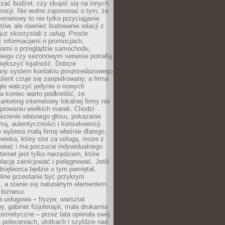
zać budżet, czy skupić się na innych
mocji. Nie wolno zapominać o tym, że
ternetowy to nie tylko przyciąganie
tów, ale również budowanie relacji z
już skorzystali z usług. Proste
z informacjami o promocjach,
iami o przeglądzie samochodu,
biegu czy sezonowym serwisie potrafią
iększyć lojalność. Dobrze
any system kontaktu posprzedażowego
klient czuje się zaopiekowany, a firma
gle walczyć jedynie o nowych
a koniec warto podkreślić, że
rketing internetowy lokalnej firmy nie
piowaniu wielkich marek. Chodzi
lezienie własnego głosu, pokazanie
rmą, autentyczności i konsekwencji.
o wybiera małą firmę właśnie dlatego,
owieka, który stoi za usługą, może z
wiać i ma poczucie indywidualnego
ternet jest tylko narzędziem, które
lację zainicjować i pielęgnować. Jeśli
dsiębiorca będzie o tym pamiętał,
line przestanie być przykrym
, a stanie się naturalnym elementem
 biznesu.
a usługowa – fryzjer, warsztat
 gabinet fizjoterapii, mała drukarnia
osmetyczne – przez lata opierała swój
 poleceniach, ulotkach i szyldzie nad