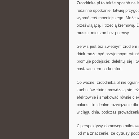
Zrobdrinka.pl to także sposób na
rodzinne spotkanie, łatwiej przyg
wybrać coś mocniejszego. Możesz
orzeźwiającą, i trzecią kremową. 
musisz mieszać bez przerwy.
Serwis jest też świetnym źródłem i
drink może być przyjemnym rytuał
promuje podejście: delektuj się i 
nastawieniem na komfort.
Co ważne, zrobdrinka.pl nie ogran
kuchni świetnie sprawdzają się te
efektownie i smakować równie ciek
balans. To idealne rozwiązanie dla
w ciągu dnia, podczas prowadzenia
Z perspektywy domowego miksowan
lód ma znaczenie, że cytrusy podb