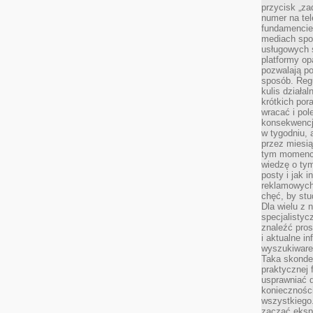
przycisk „za
numer na te
fundamencie 
mediach spo
usługowych 
platformy opa
pozwalają po
sposób. Regu
kulis działal
krótkich por
wracać i pol
konsekwencja
w tygodniu, a
przez miesią
tym momencie
wiedzę o tym
posty i jak 
reklamowych
chęć, by stu
Dla wielu z 
specjalisty
znaleźć pros
i aktualne i
wyszukiware
Taka skonde
praktycznej 
usprawniać 
koniecznośc
wszystkiego
zacząć eksp