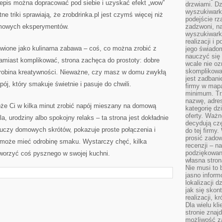
zepis można dopracować pod siebie i uzyskać efekt „wow”
drzwiami. D
wyszukiwarki
tne triki sprawiają, że zrobdrinka.pl jest czymś więcej niż
podejście rz
 domowych eksperymentów.
zadzwoni, na
wyszukiwarkę
realizacji i 
tawione jako kulinarna zabawa – coś, co można zrobić z
jego świadom
nauczyć się 
amiast komplikować, strona zachęca do prostoty: dobre
wcale nie oz
skomplikowa
odrobina kreatywności. Nieważne, czy masz w domu zwykłą
jest zadbani
apój, który smakuje świetnie i pasuje do chwili.
firmy w mapa
minimum. Tr
nazwę, adres
oże Ci w kilka minut zrobić napój mieszany na domową
kategorię dzi
oferty. Ważn
la, urodziny albo spokojny relaks – ta strona jest dokładnie
decydują czę
, uczy domowych skrótów, pokazuje proste połączenia i
do tej firmy
prosić zadow
 może mieć odrobinę smaku. Wystarczy chęć, kilka
recenzji – n
podziękowani
tworzyć coś pysznego w swojej kuchni.
własna stron
Nie musi to 
jasno inform
lokalizacji d
jak się skon
realizacji, k
Dla wielu kl
stronie znaj
możliwość za