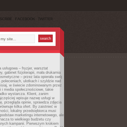
SCRIBE
FACEBOOK
TWITTER
a usługowa – fryzjer, warsztat
 gabinet fizjoterapii, mała drukarnia
osmetyczne – przez lata opierała swój
 poleceniach, ulotkach i szyldzie nad
zisiaj, w świecie zdominowanym przez
 i media społecznościowe, takie
adko wystarcza. Klient, zanim
jczęściej wpisuje nazwę usługi w
, przegląda opinie, sprawdza zdjęcia
porównuje kilka ofert. By zaistnieć w
ości, lokalny przedsiębiorca musi
podstaw marketingu internetowego, ale
nacza to wielkiego budżetu czy
nych kampanii. Pierwszym krokiem