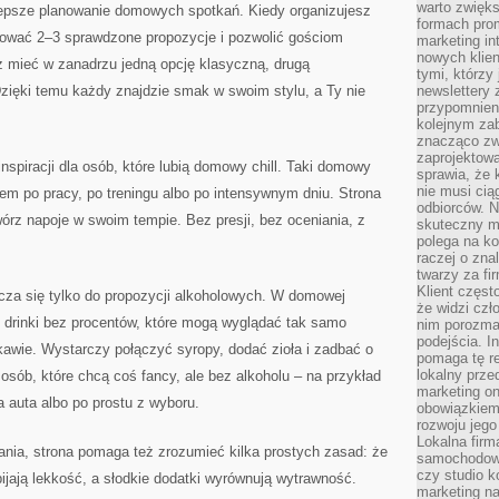
warto zwięks
 lepsze planowanie domowych spotkań. Kiedy organizujesz
formach pro
otować 2–3 sprawdzone propozycje i pozwolić gościom
marketing in
nowych klien
 mieć w zanadrzu jedną opcję klasyczną, drugą
tymi, którzy 
Dzięki temu każdy znajdzie smak w swoim stylu, a Ty nie
newslettery 
przypomnien
kolejnym za
znacząco zw
zaprojektow
nspiracji dla osób, które lubią domowy chill. Taki domowy
sprawia, że 
nie musi cią
em po pracy, po treningu albo po intensywnym dniu. Strona
odbiorców. N
twórz napoje w swoim tempie. Bez presji, bez oceniania, z
skuteczny ma
polega na ko
raczej o zna
twarzy za fi
Klient częst
icza się tylko do propozycji alkoholowych. W domowej
że widzi czł
ż drinki bez procentów, które mogą wyglądać tak samo
nim porozma
podejścia. In
awie. Wystarczy połączyć syropy, dodać zioła i zadbać o
pomaga tę re
lokalny prze
 osób, które chcą coś fancy, ale bez alkoholu – na przykład
marketing on
 auta albo po prostu z wyboru.
obowiązkiem
rozwoju jego
Lokalna firm
ia, strona pomaga też zrozumieć kilka prostych zasad: że
samochodowy,
czy studio k
ijają lekkość, a słodkie dodatki wyrównują wytrawność.
marketing na