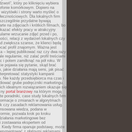
dzwoń”, który po kliknięciu wybiera
lefonie komórkowym. Dopiero na
wizytówki i strony warto myśleć o
łecznościowych. Dla lokalnych firm
szczególnie przydatne bywają
rte na zdjęciach i krótkich filmach, bo
kazać efekty pracy w atrakcyjny
larne wrzucanie zdjęć przed i po,
ności, relacji z wydarzeń lokalnych czy
ad zwiększa szanse, że klienci będą
ecać profil znajomym. Ważna jest
 – lepiej publikować raz czy dwa razy
le regularnie, niż zalać profil treściami
c i potem zamilknąć na pół roku. W
 pojawia się pytanie, skąd brać
, jakie działania mają sens, jak pisać
interpretować statystyki kampanii
. Nie każdy przedsiębiorca ma czas i
diować grube podręczniki marketingu.
nich idealnym rozwiązaniem okazuje się
czny
portal branżowy
na którym mogą
te poradniki, case study lokalnych firm
nformacje o zmianach w algorytmach
k czy zasadach reklamowania usług.
nsowana wiedza, podana w
formie, pozwala krok po kroku
działania marketingowe bez
i zostawania ekspertem od
. Kiedy firma opanuje podstawy, może
erymentować z płatnymi reklamami.