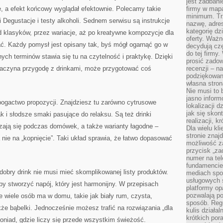
jest zadbani
 a efekt końcowy wyglądał efektownie. Polecamy takie
firmy w mapa
minimum. Tr
i Degustacje i testy alkoholi. Sednem serwisu są instrukcje
nazwę, adres
kategorię dzi
od klasyków, przez wariacje, aż po kreatywne kompozycje dla
oferty. Ważn
ać. Każdy pomysł jest opisany tak, byś mógł ogarnąć go w
decydują czę
do tej firmy
ych terminów stawia się tu na czytelność i praktykę. Dzięki
prosić zadow
zaczyna przygodę z drinkami, może przygotować coś
recenzji – n
podziękowani
własna stron
Nie musi to 
jasno inform
bogactwo propozycji. Znajdziesz tu zarówno cytrusowe
lokalizacji d
jak się skon
ak i słodsze smaki pasujące do relaksu. Są też drinki
realizacji, k
dzają się podczas domówek, a także warianty łagodne –
Dla wielu kl
stronie znaj
nie na „kopnięcie”. Taki układ sprawia, że łatwo dopasować
możliwość za
przycisk „za
numer na te
fundamencie 
obry drink nie musi mieć skomplikowanej listy produktów.
mediach spo
usługowych 
by stworzyć napój, który jest harmonijny. W przepisach
platformy opa
pozwalają po
re wiele osób ma w domu, takie jak biały rum, czysta,
sposób. Regu
akże bąbelki. Jednocześnie możesz trafić na rozwiązania „dla
kulis działal
krótkich por
moniad, gdzie liczy się przede wszystkim świeżość.