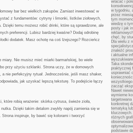
wracać i pol
konsekwencja
w tygodniu, a
ć domowy bar bez wielkich zakupów. Zamiast inwestować w
przez miesią
zystać z fundamentów: cytryny i limonki, listków ziołowych,
tym momencie
wiedzę o tym
a. Dzięki temu możesz robić drinki, które są sprawdzone, ale
posty i jak 
nych preferencji. Lubisz bardziej kwaśne? Dodaj odrobinę
reklamowych
chęć, by stu
 słodki dodatek. Masz ochotę na coś lżejszego? Rozcieńcz
Dla wielu z 
specjalisty
znaleźć pros
i aktualne i
wyszukiware
e miary. Nie musisz mieć miarki barmańskiej, bo wiele
Taka skonde
albo przy użyciu szklanki. Strona uczy, że w domowych
praktycznej 
usprawniać 
 a nie perfekcyjny rytuał. Jednocześnie, jeśli masz shaker,
koniecznośc
podpowiada, jak uzyskać lepszą teksturę. To podejście łączy
wszystkiego
zacząć eksp
Nawet niewie
wymierne kor
targetowana
 które robią wrażenie: skórka cytrusa, świeże zioła,
konkretnej d
tematyką lu
nutka. Dzięki takim detalom zwykły napój zamienia się w
kluczowych. 
. Strona inspiruje, by bawić się kolorami i tworzyć
różnych grafi
obserwowani
optymalizow
podstawie d