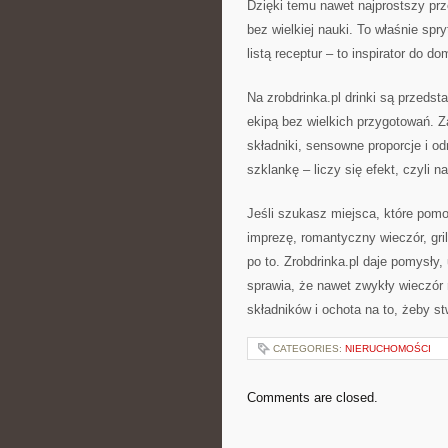
Dzięki temu nawet najprostszy pr
bez wielkiej nauki. To właśnie spry
listą receptur – to inspirator do
Na zrobdrinka.pl drinki są przeds
ekipą bez wielkich przygotowań. Z
składniki, sensowne proporcje i 
szklankę – liczy się efekt, czyli n
Jeśli szukasz miejsca, które pom
imprezę, romantyczny wieczór, gril
po to. Zrobdrinka.pl daje pomysły
sprawia, że nawet zwykły wieczór
składników i ochota na to, żeby s
CATEGORIES:
NIERUCHOMOŚCI
Comments are closed.