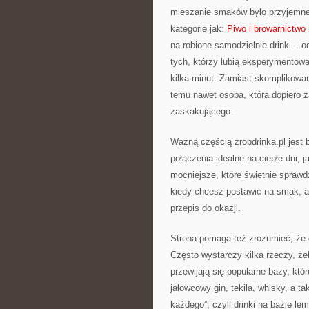
mieszanie smaków było przyjemne,
kategorie jak:
Piwo i browarnictwo
na robione samodzielnie drinki – 
tych, którzy lubią eksperymentow
kilka minut. Zamiast skomplikowan
temu nawet osoba, która dopiero 
zaskakującego.
Ważną częścią zrobdrinka.pl jest 
połączenia idealne na ciepłe dni, j
mocniejsze, które świetnie spraw
kiedy chcesz postawić na smak, a 
przepis do okazji.
Strona pomaga też zrozumieć, że d
Często wystarczy kilka rzeczy, że
przewijają się popularne bazy, któ
jałowcowy gin, tekila, whisky, a t
każdego”, czyli drinki na bazie le