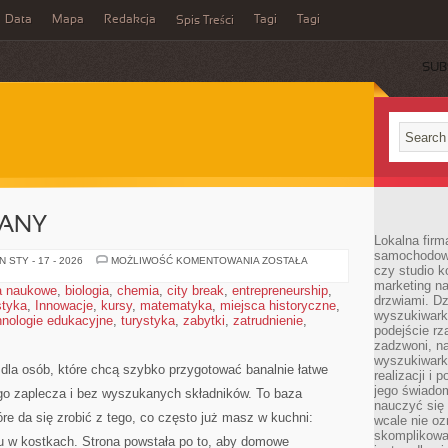
Data
Mapa
Redakcja
Tagi
Tagi
Spis Treści
SUB
IANY
Lokalna firm
samochodowy,
RUM
 STY - 17 - 2026
MOŻLIWOŚĆ KOMENTOWANIA
ZOSTAŁA
czy studio k
I
JEGO
marketing na
a naukowe
,
biologia
,
chemia
,
city break
,
entrepreneurship
,
ODMIANY
drzwiami. D
styka
,
Innowacje
,
kursy
,
matematyka
,
miejsca historyczne
,
wyszukiwarki
hnologie edukacyjne
,
turystyka
,
zabytki
,
zatrudnienie
,
podejście rz
zadzwoni, na
wyszukiwarkę
e dla osób, które chcą szybko przygotować banalnie łatwe
realizacji i 
jego świadom
ego zaplecza i bez wyszukanych składników. To baza
nauczyć się 
e da się zrobić z tego, co często już masz w kuchni:
wcale nie oz
skomplikowa
u w kostkach. Strona powstała po to, aby domowe