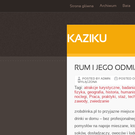
Archiwum
Bata
Strona główna
KAZIKU
RUM I JEGO ODM
POSTED BY ADMIN
POSTED ON
WYŁĄCZONA
Tagi:
atrakcje turystyczne
,
badani
fizyka
,
geografia
,
historia
,
humani
noclegi
,
Praca
,
praktyki
,
staż
,
tec
zawody
,
zwiedzanie
zrobdrinka.pl to przyjazne miejsc
drinki w domu – bez profesjonaln
pomysłów na napoje mieszane, któr
soków, dosładzaczy, owoców i lod