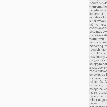
Nawet niewie
wymierne kor
targetowana
konkretnej d
tematyką lu
kluczowych. 
różnych grafi
obserwowani
optymalizow
podstawie d
warto zwięks
formach pro
marketing in
nowych klien
tymi, którzy 
newslettery 
przypomnien
kolejnym za
znacząco zw
zaprojektow
sprawia, że 
nie musi cią
odbiorców. N
skuteczny ma
polega na ko
raczej o zna
twarzy za fi
Klient częst
że widzi czł
nim porozma