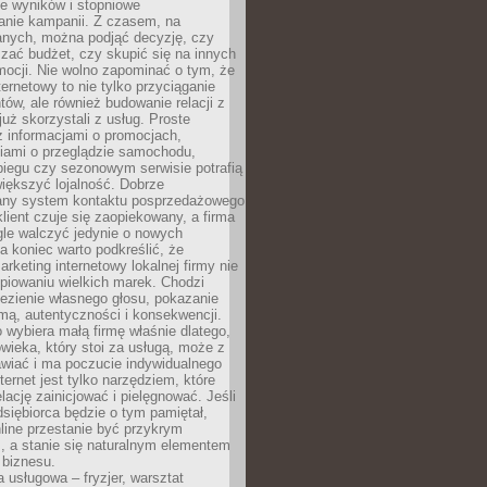
e wyników i stopniowe
anie kampanii. Z czasem, na
anych, można podjąć decyzję, czy
zać budżet, czy skupić się na innych
mocji. Nie wolno zapominać o tym, że
ternetowy to nie tylko przyciąganie
tów, ale również budowanie relacji z
już skorzystali z usług. Proste
z informacjami o promocjach,
iami o przeglądzie samochodu,
biegu czy sezonowym serwisie potrafią
iększyć lojalność. Dobrze
any system kontaktu posprzedażowego
klient czuje się zaopiekowany, a firma
gle walczyć jedynie o nowych
a koniec warto podkreślić, że
rketing internetowy lokalnej firmy nie
piowaniu wielkich marek. Chodzi
lezienie własnego głosu, pokazanie
rmą, autentyczności i konsekwencji.
o wybiera małą firmę właśnie dlatego,
owieka, który stoi za usługą, może z
wiać i ma poczucie indywidualnego
ternet jest tylko narzędziem, które
lację zainicjować i pielęgnować. Jeśli
dsiębiorca będzie o tym pamiętał,
line przestanie być przykrym
, a stanie się naturalnym elementem
 biznesu.
a usługowa – fryzjer, warsztat