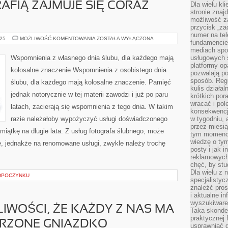
AFIĄ ZAJMUJE SIĘ CORAZ
Dla wielu kl
stronie znaj
możliwość za
przycisk „za
numer na te
OBECNIE
025
MOŻLIWOŚĆ KOMENTOWANIA
ZOSTAŁA WYŁĄCZONA
fundamencie 
FOTOGRAFIĄ
ZAJMUJE
mediach spo
SIĘ
Wspomnienia z własnego dnia ślubu, dla każdego mają
usługowych 
CORAZ
platformy opa
WIĘCEJ
kolosalne znaczenie Wspomnienia z osobistego dnia
OSÓB
pozwalają po
sposób. Regu
ślubu, dla każdego mają kolosalne znaczenie. Pamięć
kulis działal
jednak notorycznie w tej materii zawodzi i już po paru
krótkich por
wracać i pol
latach, zacierają się wspomnienia z tego dnia. W takim
konsekwencja
razie należałoby wypożyczyć usługi doświadczonego
w tygodniu, a
przez miesią
miątkę na długie lata. Z usług fotografa ślubnego, może
tym momencie
wiedzę o tym
e, jednakże na renomowane usługi, zwykle należy trochę
posty i jak 
reklamowych
chęć, by stu
Dla wielu z 
ODPOCZYNKU
specjalisty
znaleźć pros
i aktualne i
wyszukiware
LIWOŚCI, ŻE KAŻDY Z NAS MA
Taka skonde
praktycznej 
RZONE GNIAZDKO
usprawniać 