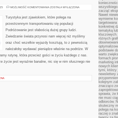
koniecznośc
wszystkiego
NIE
025
MOŻLIWOŚĆ KOMENTOWANIA
ZOSTAŁA WYŁĄCZONA
ULEGA
zacząć eksp
WĄTPLIWOŚCI,
Nawet niewie
ŻE
Turystyka jest zjawiskiem, które polega na
wymierne kor
KAŻDY
Z
targetowana
przestrzennym transportowaniu się populacji
NAS
konkretnej d
MA
Podróżowanie jest słabością dużej grupy ludzi.
tematyką lu
W
GŁOWIE
kluczowych. 
Zwiedzanie świata przynosi nam więcej niż myślimy
WYMARZONE
różnych grafi
GNIAZDKO
obserwowani
oraz choć wszelkie wyjazdy kosztują, to z pewnością
optymalizow
należałoby wydawać pieniądze właśnie na podróże. W
podstawie d
warto zwięks
amy rutynę, która przecież gości w życiu każdego z nas.
formach pro
 życie jest wyraźnie banalne, nic się w nim słusznego nie
marketing in
nowych klien
tymi, którzy 
newslettery 
przypomnien
CNA
kolejnym za
znacząco zw
zaprojektow
sprawia, że 
nie musi cią
odbiorców. N
skuteczny ma
polega na ko
raczej o zna
twarzy za fi