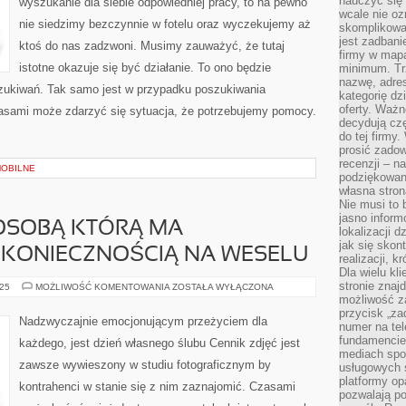
nauczyć się 
wyszukanie dla siebie odpowiedniej pracy, to na pewno
LEKARZY
wcale nie oz
DO
nie siedzimy bezczynnie w fotelu oraz wyczekujemy aż
PACJENTÓW
skomplikowa
jest zadbani
ktoś do nas zadzwoni. Musimy zauważyć, że tutaj
firmy w mapa
istotne okazuje się być działanie. To ono będzie
minimum. Tr
nazwę, adres
zukiwań. Tak samo jest w przypadku poszukiwania
kategorię dzi
oferty. Ważn
Czasami może zdarzyć się sytuacja, że potrzebujemy pomocy.
decydują czę
do tej firmy
prosić zadow
recenzji – n
OBILNE
podziękowani
własna stron
Nie musi to 
jasno inform
 OSOBĄ KTÓRĄ MA
lokalizacji d
jak się skon
 KONIECZNOŚCIĄ NA WESELU
realizacji, k
Dla wielu kl
stronie znaj
FOTOGRAF
025
MOŻLIWOŚĆ KOMENTOWANIA
ZOSTAŁA WYŁĄCZONA
JEST
możliwość za
OSOBĄ
przycisk „za
KTÓRĄ
Nadzwyczajnie emocjonującym przeżyciem dla
numer na te
MA
OBOWIĄZEK
fundamencie 
każdego, jest dzień własnego ślubu Cennik zdjęć jest
BYĆ
mediach spo
KONIECZNOŚCIĄ
zawsze wywieszony w studiu fotograficznym by
NA
usługowych 
WESELU
platformy opa
kontrahenci w stanie się z nim zaznajomić. Czasami
pozwalają po