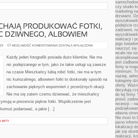
samochodowy,
czy studio k
marketing na
drzwiami. D
wyszukiwarki
podejście rz
CHAJĄ PRODUKOWAĆ FOTKI,
zadzwoni, na
IC DZIWNEGO, ALBOWIEM
wyszukiwarkę
realizacji i 
jego świadom
MIESZKAŃCY
025
MOŻLIWOŚĆ KOMENTOWANIA
ZOSTAŁA WYŁĄCZONA
nauczyć się 
KOCHAJĄ
PRODUKOWAĆ
wcale nie oz
FOTKI,
Każdy jeden fotografik posiada dużo klientów. Nie ma
skomplikowa
NIE
jest zadbani
MA
nic podejrzanego w tym, jako że takie usługi są zawsze
W
firmy w mapa
TYM
minimum. Tr
na czasie Mieszkańcy lubią robić fotki, nie ma w tym
NIC
nazwę, adres
DZIWNEGO,
nic kuriozalnego, albowiem fotki to doskonały sposób na
ALBOWIEM
kategorię dzi
oferty. Ważn
zachowanie pięknych wspomnień z przeróżnych okazji.
decydują czę
Nie ma się zatem czemu dziwować, że mieszkańcy
do tej firmy
prosić zadow
rzymują w prezencie piękne fotki. Współcześnie jest
recenzji – n
podziękowani
komuś podarować, a jakie […]
własna stron
Nie musi to 
I MITY
jasno inform
lokalizacji d
jak się skon
realizacji, k