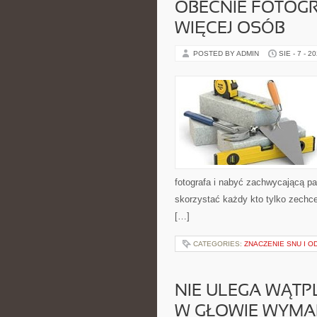
OBECNIE FOTOGR
WIĘCEJ OSÓB
POSTED BY ADMIN
SIE - 7 - 2
fotografa i nabyć zachwycającą pa
skorzystać każdy kto tylko zechc
[…]
CATEGORIES:
ZNACZENIE SNU I 
NIE ULEGA WĄTP
W GŁOWIE WYMA