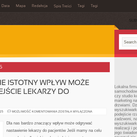
Data
Mapa
Redakcja
Tagi
Tagi
Spis Treści
SUB
5
IE ISTOTNY WPŁYW MOŻE
Lokalna firm
JŚCIE LEKARZY DO
samochodowy,
czy studio k
marketing na
drzwiami. D
wyszukiwarki
DLA
025
MOŻLIWOŚĆ KOMENTOWANIA
ZOSTAŁA WYŁĄCZONA
podejście rz
NAS
WYBITNIE
zadzwoni, na
ISTOTNY
Dla nas bardzo znaczący wpływ może odgrywać
wyszukiwarkę
WPŁYW
realizacji i 
MOŻE
nastawienie lekarzy do pacjentów Jeśli mamy na celu
ODGRYWAĆ
jego świadom
PODEJŚCIE