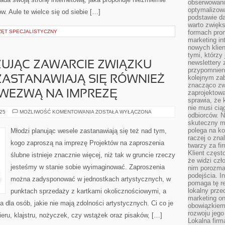
obserwowani
optymalizow
ów. Aule te wielce się od siebie […]
podstawie d
warto zwięks
ZĘT SPECJALISTYCZNY
formach pro
marketing in
nowych klien
tymi, którzy 
newslettery 
ZUJĄC ZAWARCIE ZWIĄZKU
przypomnien
kolejnym za
ASTANAWIAJĄ SIĘ RÓWNIEŻ
znacząco zw
 WEZWĄ NA IMPREZĘ
zaprojektow
sprawia, że 
nie musi cią
MŁODZI
025
MOŻLIWOŚĆ KOMENTOWANIA
ZOSTAŁA WYŁĄCZONA
odbiorców. N
ORGANIZUJĄC
skuteczny ma
ZAWARCIE
ZWIĄZKU
polega na ko
Młodzi planując wesele zastanawiają się też nad tym,
MAŁŻEŃSKIEGO
raczej o zna
ZASTANAWIAJĄ
kogo zaproszą na imprezę Projektów na zaproszenia
SIĘ
twarzy za fi
RÓWNIEŻ
Klient częst
ślubne istnieje znacznie więcej, niż tak w gruncie rzeczy
NAD
że widzi czł
TYM,
jesteśmy w stanie sobie wyimaginować. Zaproszenia
KOGO
nim porozma
WEZWĄ
podejścia. In
NA
można zadysponować w jednostkach artystycznych, w
pomaga tę re
IMPREZĘ
lokalny prze
punktach sprzedaży z kartkami okolicznościowymi, a
marketing on
ja dla osób, jakie nie mają zdolności artystycznych. Ci co je
obowiązkiem
rozwoju jego
eru, klajstru, nożyczek, czy wstążek oraz pisaków, […]
Lokalna firm