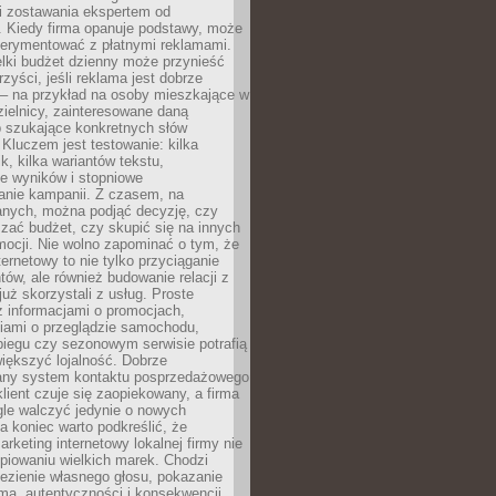
i zostawania ekspertem od
. Kiedy firma opanuje podstawy, może
erymentować z płatnymi reklamami.
lki budżet dzienny może przynieść
zyści, jeśli reklama jest dobrze
 – na przykład na osoby mieszkające w
zielnicy, zainteresowane daną
b szukające konkretnych słów
Kluczem jest testowanie: kilka
k, kilka wariantów tekstu,
e wyników i stopniowe
anie kampanii. Z czasem, na
anych, można podjąć decyzję, czy
zać budżet, czy skupić się na innych
mocji. Nie wolno zapominać o tym, że
ternetowy to nie tylko przyciąganie
tów, ale również budowanie relacji z
już skorzystali z usług. Proste
z informacjami o promocjach,
iami o przeglądzie samochodu,
biegu czy sezonowym serwisie potrafią
iększyć lojalność. Dobrze
any system kontaktu posprzedażowego
klient czuje się zaopiekowany, a firma
gle walczyć jedynie o nowych
a koniec warto podkreślić, że
rketing internetowy lokalnej firmy nie
piowaniu wielkich marek. Chodzi
lezienie własnego głosu, pokazanie
rmą, autentyczności i konsekwencji.