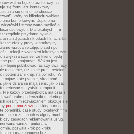
ientów ważne będzie też to, czy na
duje się formularz kontaktowy,
pisania się online lub chociaż
dzwoń”, który po kliknięciu wybiera
lefonie komórkowym. Dopiero na
wizytówki i strony warto myśleć o
łecznościowych. Dla lokalnych firm
szczególnie przydatne bywają
rte na zdjęciach i krótkich filmach, bo
kazać efekty pracy w atrakcyjny
larne wrzucanie zdjęć przed i po,
ności, relacji z wydarzeń lokalnych czy
ad zwiększa szanse, że klienci będą
ecać profil znajomym. Ważna jest
 – lepiej publikować raz czy dwa razy
le regularnie, niż zalać profil treściami
c i potem zamilknąć na pół roku. W
 pojawia się pytanie, skąd brać
, jakie działania mają sens, jak pisać
interpretować statystyki kampanii
. Nie każdy przedsiębiorca ma czas i
diować grube podręczniki marketingu.
nich idealnym rozwiązaniem okazuje się
czny
portal branżowy
na którym mogą
te poradniki, case study lokalnych firm
nformacje o zmianach w algorytmach
k czy zasadach reklamowania usług.
nsowana wiedza, podana w
formie, pozwala krok po kroku
działania marketingowe bez