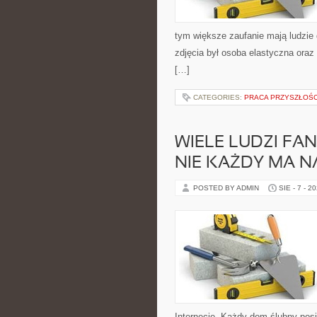
tym większe zaufanie mają ludzie 
zdjęcia był osoba elastyczna oraz
[…]
CATEGORIES:
PRACA PRZYSZŁOŚC
WIELE LUDZI FAN
NIE KAŻDY MA N
POSTED BY ADMIN
SIE - 7 - 2
Internecie. Każdy dom ślubny posi