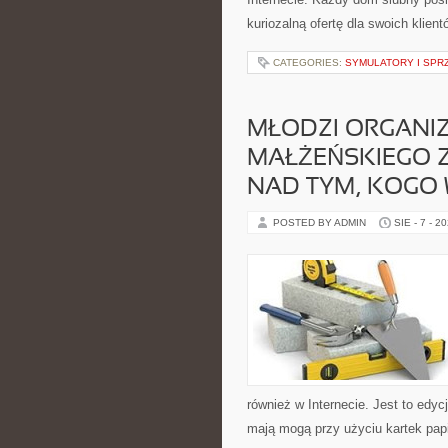
kuriozalną ofertę dla swoich klient
CATEGORIES:
SYMULATORY I SPR
MŁODZI ORGANI
MAŁŻEŃSKIEGO Z
NAD TYM, KOGO
POSTED BY ADMIN
SIE - 7 - 2
również w Internecie. Jest to edyc
mają mogą przy użyciu kartek papi