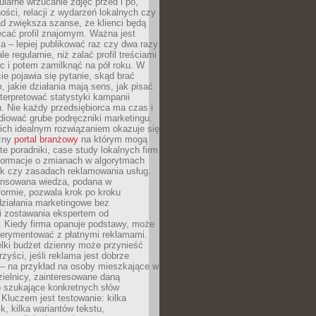
larne wrzucanie zdjęć przed i po,
ności, relacji z wydarzeń lokalnych czy
ad zwiększa szanse, że klienci będą
ecać profil znajomym. Ważna jest
 – lepiej publikować raz czy dwa razy
le regularnie, niż zalać profil treściami
c i potem zamilknąć na pół roku. W
 pojawia się pytanie, skąd brać
, jakie działania mają sens, jak pisać
interpretować statystyki kampanii
. Nie każdy przedsiębiorca ma czas i
diować grube podręczniki marketingu.
nich idealnym rozwiązaniem okazuje się
czny
portal branżowy
na którym mogą
te poradniki, case study lokalnych firm
nformacje o zmianach w algorytmach
k czy zasadach reklamowania usług.
nsowana wiedza, podana w
formie, pozwala krok po kroku
działania marketingowe bez
i zostawania ekspertem od
. Kiedy firma opanuje podstawy, może
erymentować z płatnymi reklamami.
lki budżet dzienny może przynieść
zyści, jeśli reklama jest dobrze
 – na przykład na osoby mieszkające w
zielnicy, zainteresowane daną
b szukające konkretnych słów
Kluczem jest testowanie: kilka
k, kilka wariantów tekstu,