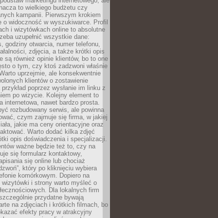
podstaw marketingu internetowego, ale
nacza to wielkiego budżetu czy
nych kampanii. Pierwszym krokiem
e o widoczność w wyszukiwarce. Profil
ch i wizytówkach online to absolutne
zeba uzupełnić wszystkie dane:
, godziny otwarcia, numer telefonu,
ałalności, zdjęcia, a także krótki opis
e są również opinie klientów, bo to one
sto o tym, czy ktoś zadzwoni właśnie
. Warto uprzejmie, ale konsekwentnie
olonych klientów o zostawienie
a przykład poprzez wysłanie im linku z
em po wizycie. Kolejny element to
a internetowa, nawet bardzo prosta.
być rozbudowany serwis, ale powinna
ować, czym zajmuje się firma, w jakiej
ziała, jakie ma ceny orientacyjne oraz
taktować. Warto dodać kilka zdjęć
rótki opis doświadczenia i specjalizacji.
ientów ważne będzie też to, czy na
duje się formularz kontaktowy,
pisania się online lub chociaż
dzwoń”, który po kliknięciu wybiera
lefonie komórkowym. Dopiero na
wizytówki i strony warto myśleć o
łecznościowych. Dla lokalnych firm
szczególnie przydatne bywają
rte na zdjęciach i krótkich filmach, bo
kazać efekty pracy w atrakcyjny