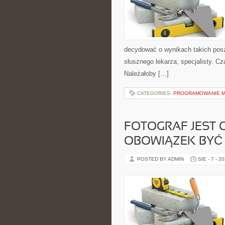
decydować o wynikach takich pos
słusznego lekarza, specjalisty. 
Należałoby […]
CATEGORIES:
PROGRAMOWANIE M
FOTOGRAF JEST
OBOWIĄZEK BYĆ
POSTED BY ADMIN
SIE - 7 - 2