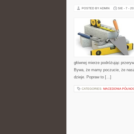
POSTED BY ADMIN
SIE - 7 - 2
głównej mierze podróżując przeryw
Bywa, że mamy poczucie, że nasze
dzieje. Popraw to […]
CATEGORIES:
MACEDONIA PÓŁNO