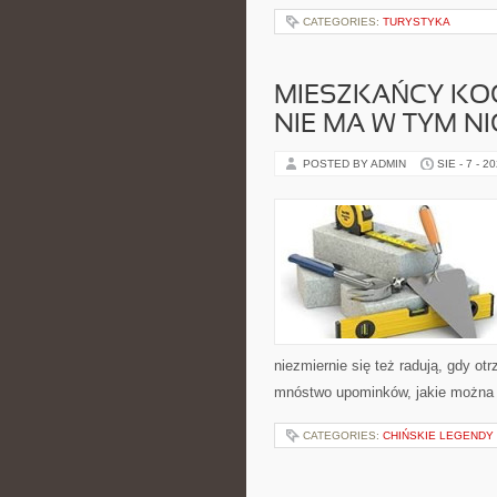
CATEGORIES:
TURYSTYKA
MIESZKAŃCY KO
NIE MA W TYM N
POSTED BY ADMIN
SIE - 7 - 2
niezmiernie się też radują, gdy ot
mnóstwo upominków, jakie można 
CATEGORIES:
CHIŃSKIE LEGENDY 