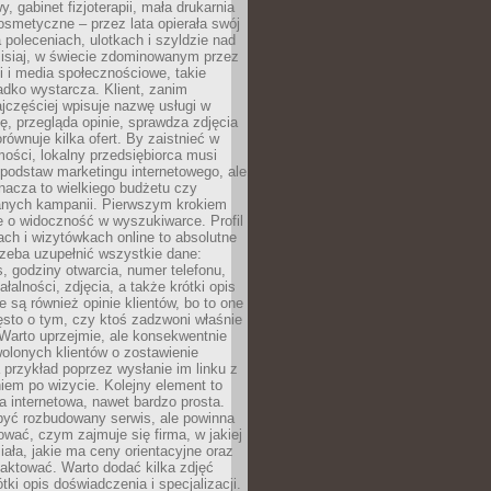
 gabinet fizjoterapii, mała drukarnia
osmetyczne – przez lata opierała swój
 poleceniach, ulotkach i szyldzie nad
zisiaj, w świecie zdominowanym przez
 i media społecznościowe, takie
adko wystarcza. Klient, zanim
jczęściej wpisuje nazwę usługi w
, przegląda opinie, sprawdza zdjęcia
porównuje kilka ofert. By zaistnieć w
ości, lokalny przedsiębiorca musi
podstaw marketingu internetowego, ale
nacza to wielkiego budżetu czy
nych kampanii. Pierwszym krokiem
e o widoczność w wyszukiwarce. Profil
ch i wizytówkach online to absolutne
zeba uzupełnić wszystkie dane:
, godziny otwarcia, numer telefonu,
ałalności, zdjęcia, a także krótki opis
e są również opinie klientów, bo to one
sto o tym, czy ktoś zadzwoni właśnie
. Warto uprzejmie, ale konsekwentnie
olonych klientów o zostawienie
a przykład poprzez wysłanie im linku z
em po wizycie. Kolejny element to
a internetowa, nawet bardzo prosta.
być rozbudowany serwis, ale powinna
ować, czym zajmuje się firma, w jakiej
ziała, jakie ma ceny orientacyjne oraz
taktować. Warto dodać kilka zdjęć
rótki opis doświadczenia i specjalizacji.