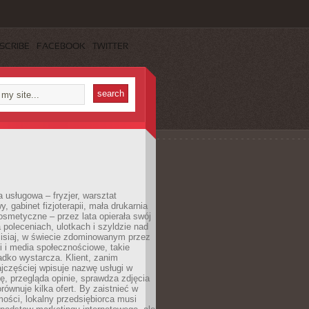
SCRIBE
FACEBOOK
TWITTER
a usługowa – fryzjer, warsztat
 gabinet fizjoterapii, mała drukarnia
osmetyczne – przez lata opierała swój
 poleceniach, ulotkach i szyldzie nad
zisiaj, w świecie zdominowanym przez
 i media społecznościowe, takie
adko wystarcza. Klient, zanim
jczęściej wpisuje nazwę usługi w
, przegląda opinie, sprawdza zdjęcia
porównuje kilka ofert. By zaistnieć w
ości, lokalny przedsiębiorca musi