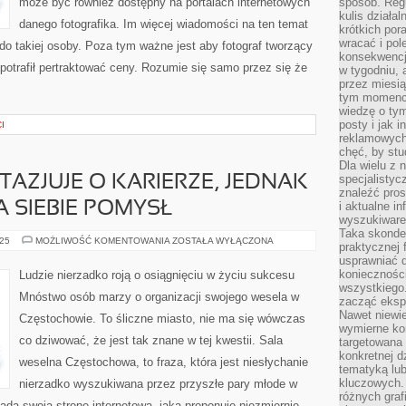
może być również dostępny na portalach internetowych
sposób. Regu
kulis działal
danego fotografika. Im więcej wiadomości na ten temat
krótkich por
wracać i pol
do takiej osoby. Poza tym ważne jest aby fotograf tworzący
konsekwencja
 potrafił pertraktować ceny. Rozumie się samo przez się że
w tygodniu, a
przez miesią
tym momencie
wiedzę o tym
posty i jak 
I
reklamowych
chęć, by stu
Dla wielu z 
specjalisty
TAZJUJE O KARIERZE, JEDNAK
znaleźć pros
A SIEBIE POMYSŁ
i aktualne i
wyszukiware
Taka skonde
WIELE
025
MOŻLIWOŚĆ KOMENTOWANIA
ZOSTAŁA WYŁĄCZONA
praktycznej 
LUDZI
usprawniać 
FANTAZJUJE
O
koniecznośc
Ludzie nierzadko roją o osiągnięciu w życiu sukcesu
KARIERZE,
wszystkiego
JEDNAK
Mnóstwo osób marzy o organizacji swojego wesela w
NIE
zacząć eksp
KAŻDY
Nawet niewie
Częstochowie. To śliczne miasto, nie ma się wówczas
MA
wymierne kor
NA
co dziwować, że jest tak znane w tej kwestii. Sala
SIEBIE
targetowana
POMYSŁ
konkretnej d
weselna Częstochowa, to fraza, która jest niesłychanie
tematyką lu
kluczowych. 
nierzadko wyszukiwana przez przyszłe pary młode w
różnych grafi
ada swoją stronę internetową, jaka proponuje niezmiernie