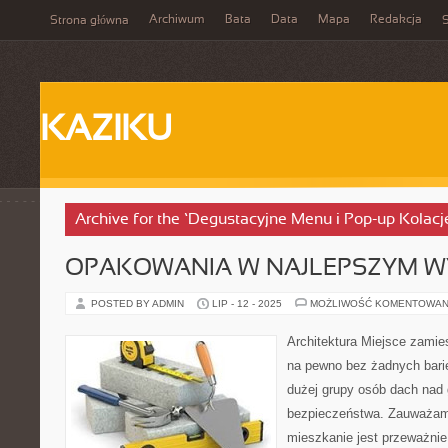
Archiwum
Bata
Data
Mapa
Redakcja
Strona główna
S
KAZIKU
Archive for the ‘Degustacyjne Menu i Pop-up Kolacj
OPAKOWANIA W NAJLEPSZYM W
POSTED BY ADMIN
LIP - 12 - 2025
MOŻLIWOŚĆ KOMENTOWAN
Architektura Miejsce zamie
na pewno bez żadnych barier
dużej grupy osób dach nad 
bezpieczeństwa. Zauważam
mieszkanie jest przeważni