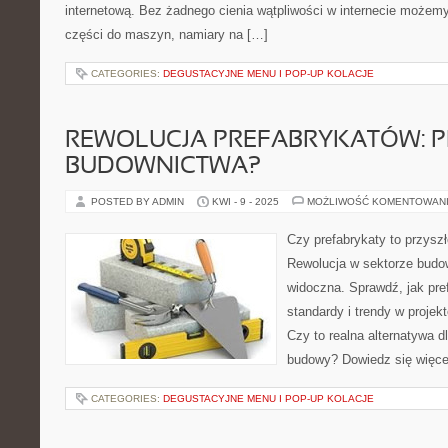
internetową. Bez żadnego cienia wątpliwości w internecie możem
części do maszyn, namiary na […]
CATEGORIES:
DEGUSTACYJNE MENU I POP-UP KOLACJE
REWOLUCJA PREFABRYKATÓW: 
BUDOWNICTWA?
POSTED BY ADMIN
KWI - 9 - 2025
MOŻLIWOŚĆ KOMENTOWAN
Czy prefabrykaty to przysz
Rewolucja w sektorze budo
widoczna. Sprawdź, jak pre
standardy i trendy w projekt
Czy to realna alternatywa d
budowy? Dowiedz się więcej
CATEGORIES:
DEGUSTACYJNE MENU I POP-UP KOLACJE