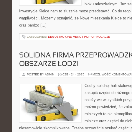
bloku mieszkalnym. Już sa
Inwestycje Kielce nam to słusznie może przedstawić. Co do tego
wątpliwości. Możemy oznajmić, że Nowe mieszkania Kielce to ni
oraz bardzo […]
CATEGORIES:
DEGUSTACYJNE MENU I POP-UP KOLACJE
SOLIDNA FIRMA PRZEPROWADZ
OBSZARZE ŁODZI
POSTED BY ADMIN
CZE - 24 - 2025
MOŻLIWOŚĆ KOMENTOWA
Cechy solidnej hali stalowej
zakupić części do różnego 
należy we wszystkich przyp
można powiedzieć, że zak
rolniczych to nic skompli
rolnicze oraz części do nic
niesamowicie skomplikowane. Trzeba oczywiście szukać części 