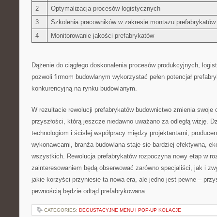
2
Optymalizacja ‍procesów logistycznych
3
Szkolenia pracowników ‍w ‌zakresie montażu prefabrykatów
4
Monitorowanie jakości ​prefabrykatów
Dążenie do ciągłego doskonalenia procesów produkcyjnych, logi
pozwoli firmom ⁣budowlanym wykorzystać pełen​ potencjał prefabr
konkurencyjną na rynku budowlanym.
W rezultacie rewolucji prefabrykatów budownictwo zmienia swoje obl
przyszłości, którą jeszcze niedawno uważano za odległą wizję.‍ 
technologiom i ścisłej współpracy między projektantami,⁣ producen
wykonawcami, branża budowlana staje się bardziej efektywna, eko
wszystkich. Rewolucja prefabrykatów rozpoczyna nowy etap w roz
zainteresowaniem będą obserwować zarówno ⁤specjaliści, jak​ i zw
⁣jakie korzyści przyniesie ta nowa era, ale jedno jest pewne – pr
pewnością​ będzie odtąd prefabrykowana.
CATEGORIES:
DEGUSTACYJNE MENU I POP-UP KOLACJE