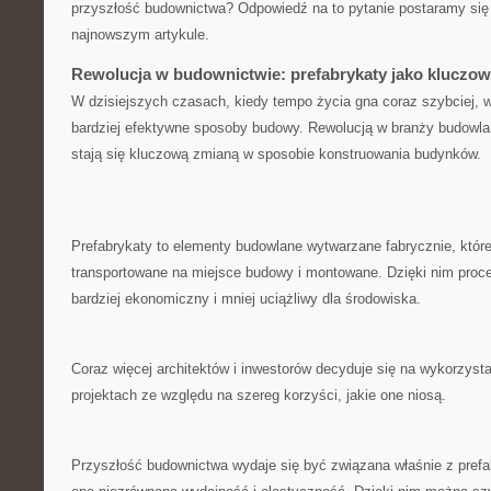
przyszłość ⁢budownictwa? Odpowiedź na to ​pytanie postaramy si
najnowszym artykule.
Rewolucja w⁢ budownictwie: prefabrykaty jako kluczo
W dzisiejszych czasach, kiedy tempo życia gna coraz szybciej, w
bardziej ⁤efektywne ⁢sposoby budowy. Rewolucją w branży‍ budowlan
stają⁢ się kluczową ⁢zmianą w sposobie konstruowania budynków.
Prefabrykaty to elementy ‌budowlane⁢ wytwarzane fabrycznie,‍ któr
transportowane na ‍miejsce budowy i montowane. Dzięki nim proc
bardziej ekonomiczny i mniej uciążliwy dla środowiska.
Coraz więcej⁤ architektów‍ i inwestorów decyduje się na ⁤wykorzys
⁢projektach‍ ze względu na szereg korzyści, jakie one niosą.
Przyszłość budownictwa wydaje się być związana właśnie z ‌prefa