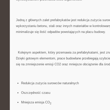
Jedną z głównych ⁢zalet prefabrykatów jest redukcja zużycia suro
wykorzystaniu ⁤betonu, stali oraz innych materiałów w kontrolow
minimalizuje się ilość⁤ odpadów‍ powstających na placu budowy.
‍ ⁣ Kolejnym aspektem, który przemawia za prefabrykatami, jest 
Dzięki ⁢gotowym elementom, prace budowlane przebiegają szybciej
⁢się​ na zmniejszenie emisji CO2 oraz mniejsze obciążenie dla ⁢śro
Redukcja zużycia surowców ​naturalnych
Oszczędność⁢ czasu
Mniejsza ‍emisja‍ CO
2