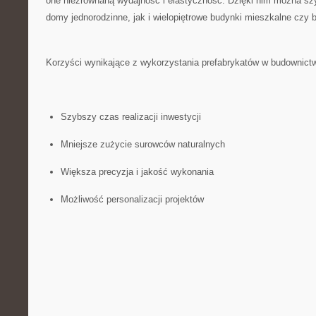
one niezrównaną wydajność i elastyczność. Dzięki nim można sz
domy jednorodzinne, jak i wielopiętrowe​ budynki mieszkalne czy 
Korzyści ⁣wynikające z wykorzystania prefabrykatów w budownictw
Szybszy czas realizacji inwestycji
Mniejsze zużycie surowców naturalnych
Większa precyzja i jakość wykonania
Możliwość personalizacji projektów