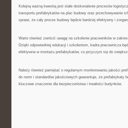
Kolejną ważną kwestią jest stałe doskonalenie‌ procesów logistyc
transportu prefabrykatów na plac budowy oraz przechowywanie ic
sprawi, że cały proces budowy będzie bardziej efektywny i zorga
Warto również ‌zwrócić uwagę na szkolenie pracowników‌ w zakres
Dzięki odpowiedniej edukacji i szkoleniom, kadra pracownicza będ
efektywna w‍ montażu prefabrykatów, co przyczyni się do zwiększe
Należy również pamiętać o regularnym monitorowaniu jakości pre
do norm i standardów⁤ jakościowych ⁣gwarantuje,⁢ że prefabrykaty bę
kluczowe ​znaczenie dla bezpieczeństwa i ⁣trwałości​ budynków.