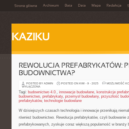
Archiwum
Bata
Data
Mapa
Redakcja
Strona główna
S
KAZIKU
REWOLUCJA PREFABRYKATÓW: 
BUDOWNICTWA?
POSTED BY ADMIN
POSTED ON KWI - 9 - 2025
MOŻLIWOŚĆ K
WYŁĄCZONA
Tagi:
budownictwo 4.0.
,
innowacje budowlane
,
konstrukcje prefab
budownictwo
,
prefabrykaty
,
przemysł budowlany
,
przyszłość budo
prefabrykatów
,
technologie budowlane
W dzisiejszych czasach technologia i ​innowacje przenikają niema
również budownictwo. Rewolucja prefabrykatów, czyli budowanie
prefabrykowanych, zyskuje​ coraz ⁤większą popularność w ⁣branży 