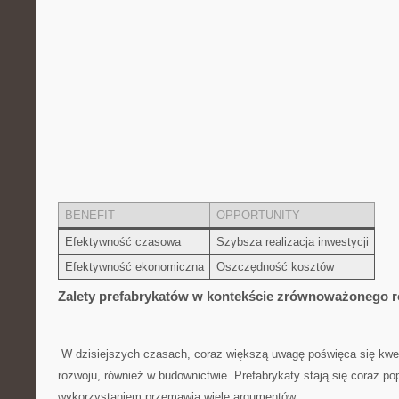
BENEFIT
OPPORTUNITY
Efektywność czasowa
Szybsza realizacja inwestycji
Efektywność ⁢ekonomiczna
Oszczędność kosztów
Zalety prefabrykatów ⁣w kontekście zrównoważonego‍ 
​ W dzisiejszych czasach, coraz większą uwagę ⁢poświęca się ​k
rozwoju, również ⁢w ⁤budownictwie. Prefabrykaty stają się coraz pop
wykorzystaniem przemawia wiele argumentów.