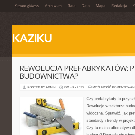
Archiwum
Bata
Data
Mapa
Redakcja
Strona główna
S
KAZIKU
REWOLUCJA PREFABRYKATÓW: 
BUDOWNICTWA?
POSTED BY ADMIN
KWI - 9 - 2025
MOŻLIWOŚĆ KOMENTOWAN
Czy prefabrykaty to przysz
Rewolucja w sektorze budo
widoczna. Sprawdź, jak pre
standardy i trendy w projekt
Czy to realna alternatywa d
budowy? Dowiedz się więcej