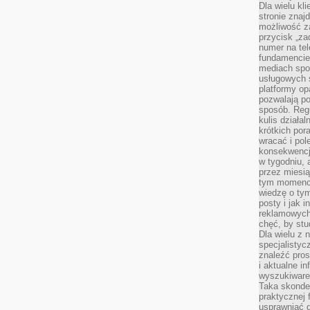
Dla wielu kl
stronie znaj
możliwość za
przycisk „za
numer na te
fundamencie 
mediach spo
usługowych 
platformy opa
pozwalają po
sposób. Regu
kulis działal
krótkich por
wracać i pol
konsekwencja
w tygodniu, a
przez miesią
tym momencie
wiedzę o tym
posty i jak 
reklamowych
chęć, by stu
Dla wielu z 
specjalisty
znaleźć pros
i aktualne i
wyszukiware
Taka skonde
praktycznej 
usprawniać 