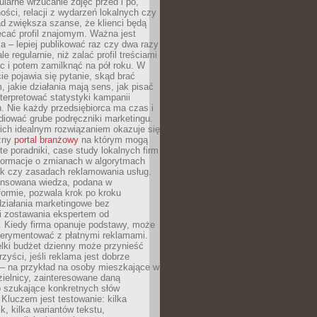
larne wrzucanie zdjęć przed i po,
ności, relacji z wydarzeń lokalnych czy
ad zwiększa szanse, że klienci będą
ecać profil znajomym. Ważna jest
 – lepiej publikować raz czy dwa razy
le regularnie, niż zalać profil treściami
c i potem zamilknąć na pół roku. W
 pojawia się pytanie, skąd brać
, jakie działania mają sens, jak pisać
interpretować statystyki kampanii
. Nie każdy przedsiębiorca ma czas i
diować grube podręczniki marketingu.
nich idealnym rozwiązaniem okazuje się
czny
portal branżowy
na którym mogą
te poradniki, case study lokalnych firm
nformacje o zmianach w algorytmach
k czy zasadach reklamowania usług.
nsowana wiedza, podana w
formie, pozwala krok po kroku
działania marketingowe bez
i zostawania ekspertem od
. Kiedy firma opanuje podstawy, może
erymentować z płatnymi reklamami.
lki budżet dzienny może przynieść
zyści, jeśli reklama jest dobrze
 – na przykład na osoby mieszkające w
zielnicy, zainteresowane daną
b szukające konkretnych słów
Kluczem jest testowanie: kilka
k, kilka wariantów tekstu,