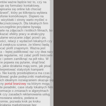
ientów ważne będzie też to, czy na
duje się formularz kontaktowy,
pisania się online lub chociaż
dzwoń”, który po kliknięciu wybiera
lefonie komórkowym. Dopiero na
wizytówki i strony warto myśleć o
łecznościowych. Dla lokalnych firm
szczególnie przydatne bywają
rte na zdjęciach i krótkich filmach, bo
kazać efekty pracy w atrakcyjny
larne wrzucanie zdjęć przed i po,
ności, relacji z wydarzeń lokalnych czy
ad zwiększa szanse, że klienci będą
ecać profil znajomym. Ważna jest
 – lepiej publikować raz czy dwa razy
le regularnie, niż zalać profil treściami
c i potem zamilknąć na pół roku. W
 pojawia się pytanie, skąd brać
, jakie działania mają sens, jak pisać
interpretować statystyki kampanii
. Nie każdy przedsiębiorca ma czas i
diować grube podręczniki marketingu.
nich idealnym rozwiązaniem okazuje się
czny
portal branżowy
na którym mogą
te poradniki, case study lokalnych firm
nformacje o zmianach w algorytmach
k czy zasadach reklamowania usług.
nsowana wiedza, podana w
formie, pozwala krok po kroku
działania marketingowe bez