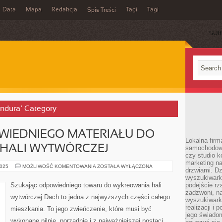
Data
Mapa
Redakcja
Tagi
Tagi
Spis Treści
SUB
andura’ Category
WIEDNIEGO MATERIAŁU DO
Lokalna firm
 HALI WYTWÓRCZEJ
samochodowy,
czy studio k
marketing na
SZUKAJĄC
2025
MOŻLIWOŚĆ KOMENTOWANIA
ZOSTAŁA WYŁĄCZONA
drzwiami. D
ODPOWIEDNIEGO
MATERIAŁU
wyszukiwarki
DO
Szukając odpowiedniego towaru do wykreowania hali
podejście rz
PRZYRZĄDZENIA
zadzwoni, na
HALI
wytwórczej Dach to jedna z najwyższych części całego
WYTWÓRCZEJ
wyszukiwarkę
realizacji i 
mieszkania. To jego zwieńczenie, które musi być
jego świadom
wykonane pilnie, porządnie i z najważniejszej postaci