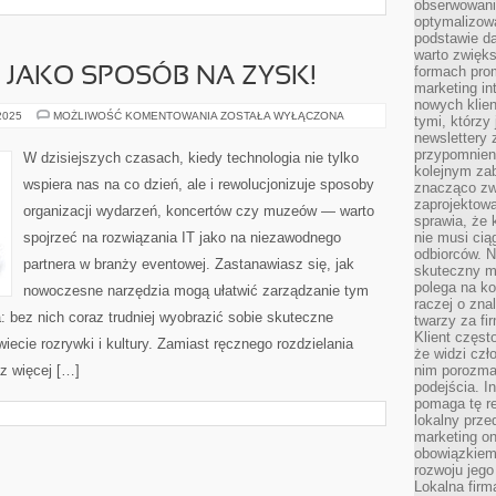
obserwowani
optymalizow
podstawie d
warto zwięks
formach pro
JAKO SPOSÓB NA ZYSK!
marketing in
nowych klien
NIERUCHOMOŚCI
 2025
MOŻLIWOŚĆ KOMENTOWANIA
ZOSTAŁA WYŁĄCZONA
tymi, którzy 
JAKO
newslettery 
SPOSÓB
NA
przypomnien
W dzisiejszych czasach, kiedy technologia nie tylko
ZYSK!
kolejnym za
wspiera nas na co dzień, ale i rewolucjonizuje sposoby
znacząco zw
zaprojektow
organizacji wydarzeń, koncertów czy muzeów — warto
sprawia, że 
spojrzeć na rozwiązania IT jako na niezawodnego
nie musi cią
odbiorców. N
partnera w branży eventowej. Zastanawiasz się, jak
skuteczny ma
polega na ko
nowoczesne narzędzia mogą ułatwić zarządzanie tym
raczej o zna
 bez nich coraz trudniej wyobrazić sobie skuteczne
twarzy za fi
Klient częst
cie rozrywki i kultury. Zamiast ręcznego rozdzielania
że widzi czł
az więcej […]
nim porozma
podejścia. In
pomaga tę re
lokalny prze
marketing on
obowiązkiem
rozwoju jego
Lokalna firm