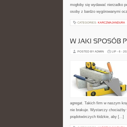
mogłoby się wydawać nierzadko po
osoby z bardzo wygórowanymi oc
CATEGORIES:
KARCZMAJANDURA
W JAKI SPOSÓB 
POSTED BY ADMIN
LIP - 6 - 2
agregat. Takich firm w naszym kra
nie brakuje. Wystarczy chociażb
prądotwórczych łódzkie, aby […]