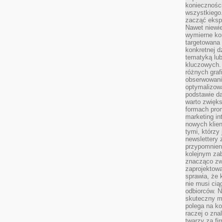
koniecznośc
wszystkiego
zacząć eksp
Nawet niewie
wymierne kor
targetowana
konkretnej d
tematyką lu
kluczowych. 
różnych grafi
obserwowani
optymalizow
podstawie d
warto zwięks
formach pro
marketing in
nowych klien
tymi, którzy 
newslettery 
przypomnien
kolejnym za
znacząco zw
zaprojektow
sprawia, że 
nie musi cią
odbiorców. N
skuteczny ma
polega na ko
raczej o zna
twarzy za fi