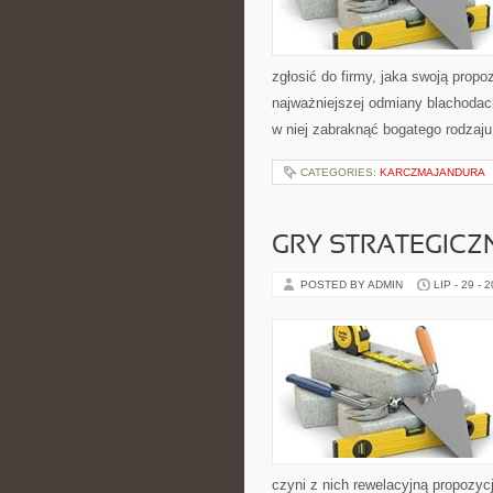
zgłosić do firmy, jaka swoją propo
najważniejszej odmiany blachoda
w niej zabraknąć bogatego rodzaj
CATEGORIES:
KARCZMAJANDURA
GRY STRATEGICZ
POSTED BY ADMIN
LIP - 29 - 
czyni z nich rewelacyjną propozy