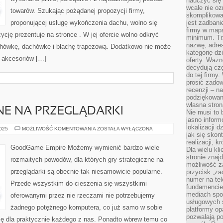
nauczyć się 
wcale nie oz
towarów. Szukając pożądanej propozycji firmy,
skomplikowa
proponującej usługę wykończenia dachu, wolno się
jest zadbani
firmy w mapa
zycję prezentuje na stronce . W jej ofercie wolno odkryć
minimum. Tr
nazwę, adres
chówkę, dachówkę i blachę trapezową. Dodatkowo nie może
kategorię dzi
u akcesoriów […]
oferty. Ważn
decydują czę
do tej firmy
prosić zadow
recenzji – n
podziękowani
własna stron
NE NA PRZEGLĄDARKI
Nie musi to 
jasno inform
lokalizacji d
GRY
2025
MOŻLIWOŚĆ KOMENTOWANIA
ZOSTAŁA WYŁĄCZONA
STRATEGICZNE
jak się skon
NA
realizacji, k
PRZEGLĄDARKI
GoodGame Empire Możemy wymienić bardzo wiele
Dla wielu kl
stronie znaj
rozmaitych powodów, dla których gry strategiczne na
możliwość za
przeglądarki są obecnie tak niesamowicie popularne.
przycisk „za
numer na te
Przede wszystkim do cieszenia się wszystkimi
fundamencie 
mediach spo
oferowanymi przez nie rzeczami nie potrzebujemy
usługowych 
żadnego potężnego komputera, co już samo w sobie
platformy opa
pozwalają po
cję dla praktycznie każdego z nas. Ponadto wbrew temu co