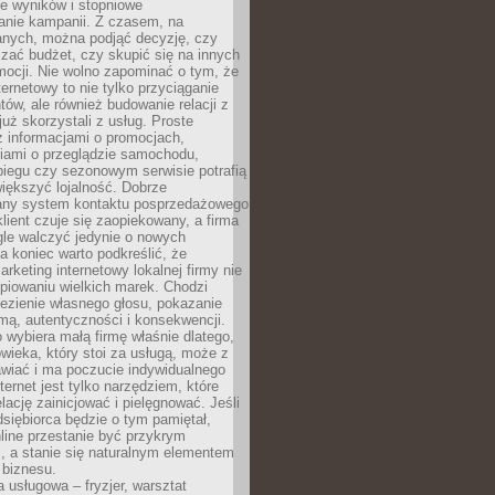
e wyników i stopniowe
anie kampanii. Z czasem, na
anych, można podjąć decyzję, czy
zać budżet, czy skupić się na innych
mocji. Nie wolno zapominać o tym, że
ternetowy to nie tylko przyciąganie
tów, ale również budowanie relacji z
już skorzystali z usług. Proste
z informacjami o promocjach,
iami o przeglądzie samochodu,
biegu czy sezonowym serwisie potrafią
iększyć lojalność. Dobrze
any system kontaktu posprzedażowego
klient czuje się zaopiekowany, a firma
gle walczyć jedynie o nowych
a koniec warto podkreślić, że
rketing internetowy lokalnej firmy nie
piowaniu wielkich marek. Chodzi
lezienie własnego głosu, pokazanie
rmą, autentyczności i konsekwencji.
o wybiera małą firmę właśnie dlatego,
owieka, który stoi za usługą, może z
wiać i ma poczucie indywidualnego
ternet jest tylko narzędziem, które
lację zainicjować i pielęgnować. Jeśli
dsiębiorca będzie o tym pamiętał,
line przestanie być przykrym
, a stanie się naturalnym elementem
 biznesu.
a usługowa – fryzjer, warsztat