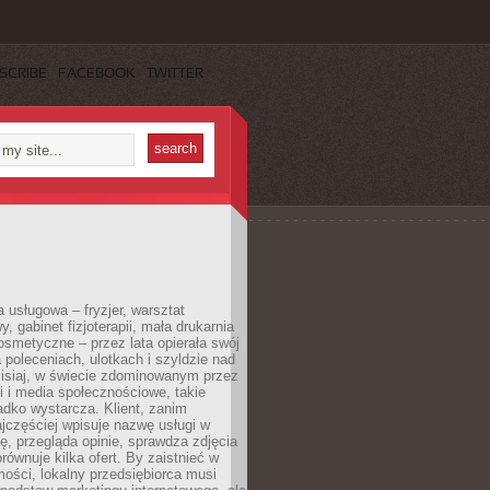
SCRIBE
FACEBOOK
TWITTER
a usługowa – fryzjer, warsztat
 gabinet fizjoterapii, mała drukarnia
osmetyczne – przez lata opierała swój
 poleceniach, ulotkach i szyldzie nad
zisiaj, w świecie zdominowanym przez
 i media społecznościowe, takie
adko wystarcza. Klient, zanim
jczęściej wpisuje nazwę usługi w
, przegląda opinie, sprawdza zdjęcia
porównuje kilka ofert. By zaistnieć w
ości, lokalny przedsiębiorca musi