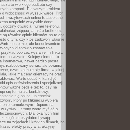
podstaw marketingu internetowego, ale
nacza to wielkiego budżetu czy
nych kampanii. Pierwszym krokiem
e o widoczność w wyszukiwarce. Profil
ch i wizytówkach online to absolutne
zeba uzupełnić wszystkie dane:
, godziny otwarcia, numer telefonu,
ałalności, zdjęcia, a także krótki opis
e są również opinie klientów, bo to one
sto o tym, czy ktoś zadzwoni właśnie
. Warto uprzejmie, ale konsekwentnie
olonych klientów o zostawienie
a przykład poprzez wysłanie im linku z
em po wizycie. Kolejny element to
a internetowa, nawet bardzo prosta.
być rozbudowany serwis, ale powinna
ować, czym zajmuje się firma, w jakiej
ziała, jakie ma ceny orientacyjne oraz
taktować. Warto dodać kilka zdjęć
rótki opis doświadczenia i specjalizacji.
ientów ważne będzie też to, czy na
duje się formularz kontaktowy,
pisania się online lub chociaż
dzwoń”, który po kliknięciu wybiera
lefonie komórkowym. Dopiero na
wizytówki i strony warto myśleć o
łecznościowych. Dla lokalnych firm
szczególnie przydatne bywają
rte na zdjęciach i krótkich filmach, bo
kazać efekty pracy w atrakcyjny