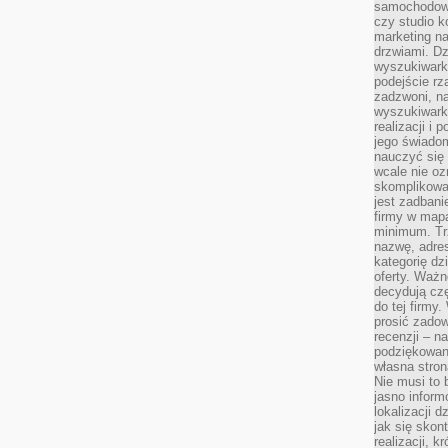
samochodowy,
czy studio k
marketing na
drzwiami. D
wyszukiwarki
podejście rz
zadzwoni, na
wyszukiwarkę
realizacji i 
jego świadom
nauczyć się 
wcale nie oz
skomplikowa
jest zadbani
firmy w mapa
minimum. Tr
nazwę, adres
kategorię dzi
oferty. Ważn
decydują czę
do tej firmy
prosić zadow
recenzji – n
podziękowani
własna stron
Nie musi to 
jasno inform
lokalizacji d
jak się skon
realizacji, k