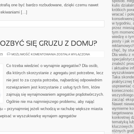
sposób. Regu
trafią one być bardzo rozbudowane, dzięki czemu nawet
kulis działal
krótkich por
zekiwaniami […]
wracać i pol
konsekwencja
w tygodniu, a
przez miesią
tym momencie
wiedzę o tym
posty i jak 
POZBYĆ SIĘ GRUZU Z DOMU?
reklamowych
chęć, by stu
W
Dla wielu z 
025
MOŻLIWOŚĆ KOMENTOWANIA
ZOSTAŁA WYŁĄCZONA
JAKI
specjalisty
SPOSÓB
znaleźć pros
POZBYĆ
Co trzeba wiedzieć o wynajmie agregatów? Dla osób,
SIĘ
i aktualne i
GRUZU
wyszukiware
dla których skorzystanie z agregatu jest potrzebne, lecz
Z
Taka skonde
DOMU?
nie jest to za częsta potrzeba, najbardziej odpowiednim
praktycznej 
usprawniać 
rozwiązaniem jest korzystanie z usług tych firm, które
koniecznośc
zajmują się wynajmowaniem agregatów prądotwórczych.
wszystkiego
zacząć eksp
Ogólnie nie ma najmniejszego problemu, aby nająć
Nawet niewie
wymierne kor
ju – przynajmniej jeżeli wchodzą w rachubę większe miasta
targetowana
y wpisać w wyszukiwarkę wynajem agregatów
konkretnej d
tematyką lu
kluczowych. 
różnych grafi