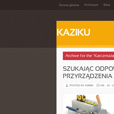
Archiwum
Bata
Strona główna
KAZIKU
Archive for the ‘KarczmaJ
SZUKAJĄC ODPO
PRZYRZĄDZENIA
POSTED BY ADMIN
SIE - 20 - 