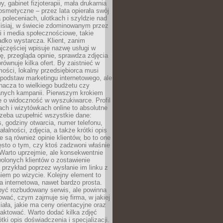
 gabinet fizjoterapii, mała drukarnia
osmetyczne – przez lata opierała swój
 poleceniach, ulotkach i szyldzie nad
zisiaj, w świecie zdominowanym przez
 i media społecznościowe, takie
adko wystarcza. Klient, zanim
jczęściej wpisuje nazwę usługi w
, przegląda opinie, sprawdza zdjęcia
porównuje kilka ofert. By zaistnieć w
ości, lokalny przedsiębiorca musi
podstaw marketingu internetowego, ale
nacza to wielkiego budżetu czy
nych kampanii. Pierwszym krokiem
e o widoczność w wyszukiwarce. Profil
ch i wizytówkach online to absolutne
zeba uzupełnić wszystkie dane:
, godziny otwarcia, numer telefonu,
ałalności, zdjęcia, a także krótki opis
e są również opinie klientów, bo to one
sto o tym, czy ktoś zadzwoni właśnie
. Warto uprzejmie, ale konsekwentnie
olonych klientów o zostawienie
a przykład poprzez wysłanie im linku z
em po wizycie. Kolejny element to
a internetowa, nawet bardzo prosta.
być rozbudowany serwis, ale powinna
ować, czym zajmuje się firma, w jakiej
ziała, jakie ma ceny orientacyjne oraz
taktować. Warto dodać kilka zdjęć
rótki opis doświadczenia i specjalizacji.