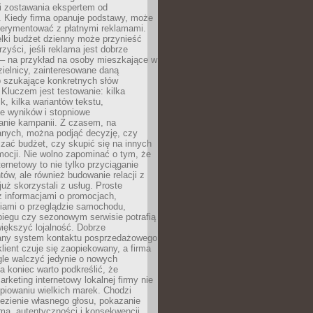
i zostawania ekspertem od
. Kiedy firma opanuje podstawy, może
erymentować z płatnymi reklamami.
lki budżet dzienny może przynieść
zyści, jeśli reklama jest dobrze
 – na przykład na osoby mieszkające w
zielnicy, zainteresowane daną
b szukające konkretnych słów
Kluczem jest testowanie: kilka
k, kilka wariantów tekstu,
e wyników i stopniowe
anie kampanii. Z czasem, na
anych, można podjąć decyzję, czy
zać budżet, czy skupić się na innych
mocji. Nie wolno zapominać o tym, że
ternetowy to nie tylko przyciąganie
tów, ale również budowanie relacji z
już skorzystali z usług. Proste
z informacjami o promocjach,
iami o przeglądzie samochodu,
biegu czy sezonowym serwisie potrafią
iększyć lojalność. Dobrze
any system kontaktu posprzedażowego
klient czuje się zaopiekowany, a firma
gle walczyć jedynie o nowych
a koniec warto podkreślić, że
rketing internetowy lokalnej firmy nie
piowaniu wielkich marek. Chodzi
lezienie własnego głosu, pokazanie
rmą, autentyczności i konsekwencji.