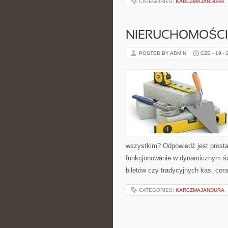
CATEGORIES:
KARCZMAJANDURA
NIERUCHOMOŚCI 
POSTED BY ADMIN
CZE - 19 -
wszystkim? Odpowiedź jest prosta:
funkcjonowanie w dynamicznym świe
biletów czy tradycyjnych kas, cor
CATEGORIES:
KARCZMAJANDURA