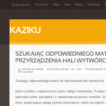
Archiwum
Bata
Data
Mapa
Redakcja
Strona główna
S
KAZIKU
SZUKAJĄC ODPOWIEDNIEGO MAT
PRZYRZĄDZENIA HALI WYTWÓRC
POSTED BY ADMIN
POSTED ON SIE - 20 - 2025
MOŻLIWOŚĆ 
WYŁĄCZONA
Szukając odpowiedniego towaru do wykreowania hali wytwórczej
Dach to jedna z najwyższych części całego mieszkania. To jego 
wykonane pilnie, porządnie i z najważniejszej postaci towarów. S
firmy, proponującej usługę wykończenia dachu, wolno się zgłosić 