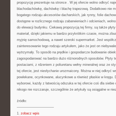
propozycję prezentuje na stronce
. W jej ofercie wolno odkryć na
blachodachówkę, dachówkę i blachę trapezową. Dodatkowo nie m
bogatego rodzaju akcesoriów dacharskich, jak rynny, folie dachow
dostępne w rozlicznego rodzaju zabarwieniach i odcieniach, woln
do elewacji budynku. Ciekawą propozycją tej firmy, są także płyt
materiał, dzięki jakiemu w bardzo przykrótkim czasie, można zbu
myjnię samochodową, a nawet szeroki supermarket. Jest współcz
zainteresowanie tego rodzaju artykułem, jako że jest on niebywale
wytrzymały. To sposób na prędkie i gospodarcze budowanie obiek
zagospodarować na bardzo dużo różnorodnych sposobów. Płyty 
postaciami, z rdzeniem z poliuretanu wełny mineralnej oraz ze st
tej ofercie, jest niesłychanie urozmaicony. Można w niej odkryć w
powlekane, ocynkowane, alucynkowe a również płaskie w kręgu. 
wyborowi, każdy z łatwością odszuka w tej ofercie coś dla siebie 
nikogo nie rozczaruje, szczególnie że artykuły są osiągalne w niez
źródło:
———————————
1.
zobacz wpis