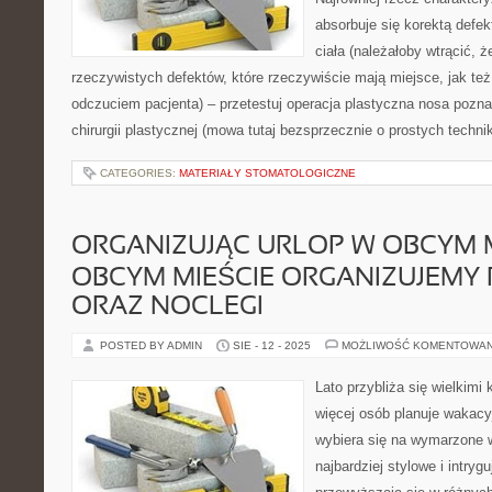
absorbuje się korektą defe
ciała (należałoby wtrącić, ż
rzeczywistych defektów, które rzeczywiście mają miejsce, jak też
odczuciem pacjenta) – przetestuj operacja plastyczna nosa pozn
chirurgii plastycznej (mowa tutaj bezsprzecznie o prostych techni
CATEGORIES:
MATERIAŁY STOMATOLOGICZNE
ORGANIZUJĄC URLOP W OBCYM M
OBCYM MIEŚCIE ORGANIZUJEMY
ORAZ NOCLEGI
POSTED BY ADMIN
SIE - 12 - 2025
MOŻLIWOŚĆ KOMENTOWA
Lato przybliża się wielkimi
więcej osób planuje wakacy
wybiera się na wymarzone w
najbardziej stylowe i intryg