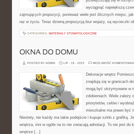
przewyższają się w różnych
wyciągnąć największą czere
zajmujących propozycji, ponieważ wiele jest ślicznych miejsc, ja
raz w życiu. Teraz dziwną propozycją biur wojaży, są wycieczki
CATEGORIES:
MATERIAŁY STOMATOLOGICZNE
OKNA DO DOMU
POSTED BY ADMIN
LIP - 16 - 2025
MOŻLIWOŚĆ KOMENTOWAN
Dekoracje wnętrz Pomieszcz
znajdują się w granicach d
mogą być utrzymywane w na
zdobieniach. Wiele zależy
priorytetów, celów i wyobra
mieszkalne ma prawo być n
Niestety, nie każdy ma takie podejście i kupuje szkło z grafiką.
wnętrza, inni w ogóle na to nie zwracają adnotacji. To nie jest do
wnętrze […]