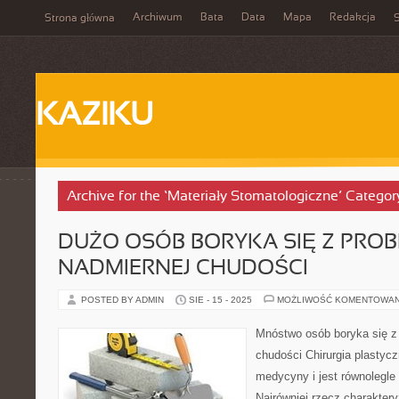
Archiwum
Bata
Data
Mapa
Redakcja
Strona główna
S
KAZIKU
Archive for the ‘Materiały Stomatologiczne’ Categor
DUŻO OSÓB BORYKA SIĘ Z PRO
NADMIERNEJ CHUDOŚCI
POSTED BY ADMIN
SIE - 15 - 2025
MOŻLIWOŚĆ KOMENTOWA
Mnóstwo osób boryka się z
chudości Chirurgia plastycz
medycyny i jest równolegle p
Najrówniej rzecz charaktery