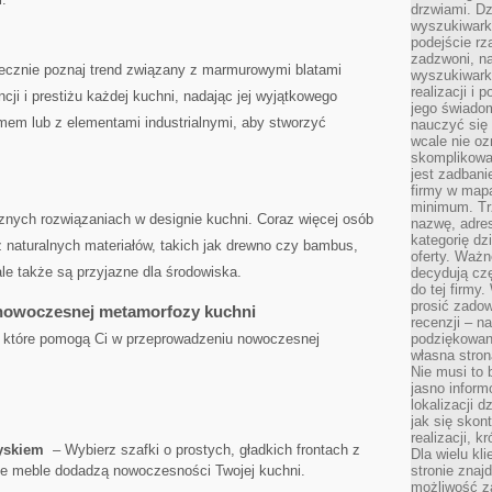
drzwiami. D
wyszukiwarki
podejście rz
zadzwoni, na
niecznie‌ poznaj ⁤trend związany z marmurowymi blatami
wyszukiwarkę
realizacji i 
i i ⁣prestiżu każdej ⁢kuchni,⁢ nadając jej wyjątkowego
jego świadom
mem lub ‌z elementami industrialnymi, aby ⁣stworzyć
nauczyć się 
wcale nie oz
skomplikowa
jest zadbani
firmy w mapa
minimum. Tr
znych rozwiązaniach ⁢w designie kuchni. Coraz⁢ więcej osób
nazwę, adres
kategorię dzi
 naturalnych ⁤materiałów, takich jak drewno⁤ czy bambus,
oferty. Ważn
 ‌ale także są przyjazne dla środowiska.
decydują czę
do tej firmy
prosić zadow
 nowoczesnej‍ metamorfozy kuchni
recenzji – n
, które⁤ pomogą ‌Ci w przeprowadzeniu nowoczesnej​
podziękowani
własna stron
Nie musi to 
jasno inform
lokalizacji d
jak się skon
realizacji, k
łyskiem
‍ – Wybierz szafki o ⁤prostych, gładkich frontach z
Dla wielu kl
kie meble dodadzą‌ nowoczesności Twojej ‌kuchni.
stronie znaj
możliwość za