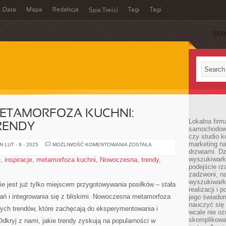
Data
Mapa
Redakcja
Tagi
Tagi
Spis Treści
SUB
ETAMORFOZA KUCHNI:
Lokalna firm
RENDY
samochodowy,
czy studio k
marketing na
NOWOCZESNA
 LUT - 9 - 2025
MOŻLIWOŚĆ KOMENTOWANIA
ZOSTAŁA
METAMORFOZA
drzwiami. D
KUCHNI:
wyszukiwarki
e
,
inspiracje
,
metamorfoza kuchni
,
Nowoczesna
,
trendy
,
ODKRYJ
podejście rz
NOWE
TRENDY
zadzwoni, na
wyszukiwarkę
e jest już tylko⁤ miejscem przygotowywania posiłków – ‌stała
realizacji i 
 i integrowania się z bliskimi. ‍Nowoczesna metamorfoza⁤
jego świadom
nauczyć się 
ych‍ trendów, które zachęcają do ⁣eksperymentowania‍ i​
wcale nie oz
skomplikowa
Odkryj z​ nami, jakie trendy zyskują ⁢na ⁢popularności w