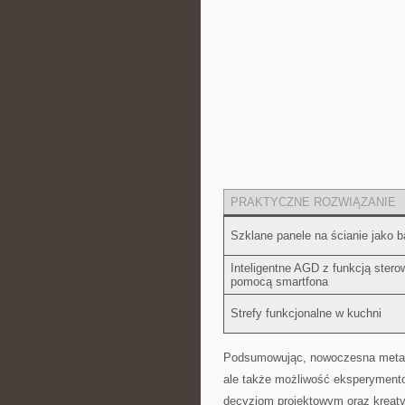
PRAKTYCZNE ROZWIĄZANIE
Szklane⁤ panele na ścianie ⁢jako 
Inteligentne​ AGD ⁢z ​funkcją ster
pomocą ​smartfona
Strefy funkcjonalne ⁣w kuchni
Podsumowując, nowoczesna metamor
ale⁤ także możliwość eksperymento
decyzjom ​projektowym oraz kreat