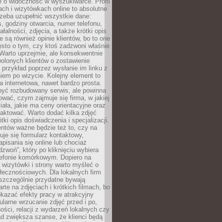
e o widoczność w wyszukiwarce. Profil
ch i wizytówkach online to absolutne
zeba uzupełnić wszystkie dane:
, godziny otwarcia, numer telefonu,
ałalności, zdjęcia, a także krótki opis
e są również opinie klientów, bo to one
sto o tym, czy ktoś zadzwoni właśnie
. Warto uprzejmie, ale konsekwentnie
olonych klientów o zostawienie
a przykład poprzez wysłanie im linku z
em po wizycie. Kolejny element to
a internetowa, nawet bardzo prosta.
być rozbudowany serwis, ale powinna
ować, czym zajmuje się firma, w jakiej
ziała, jakie ma ceny orientacyjne oraz
taktować. Warto dodać kilka zdjęć
rótki opis doświadczenia i specjalizacji.
ientów ważne będzie też to, czy na
duje się formularz kontaktowy,
pisania się online lub chociaż
dzwoń”, który po kliknięciu wybiera
lefonie komórkowym. Dopiero na
wizytówki i strony warto myśleć o
łecznościowych. Dla lokalnych firm
szczególnie przydatne bywają
rte na zdjęciach i krótkich filmach, bo
kazać efekty pracy w atrakcyjny
larne wrzucanie zdjęć przed i po,
ności, relacji z wydarzeń lokalnych czy
ad zwiększa szanse, że klienci będą