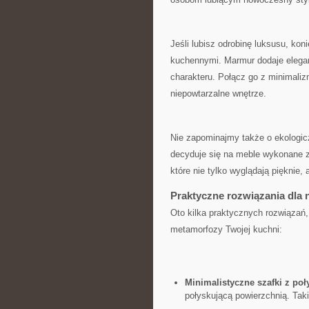
Jeśli lubisz odrobinę luksusu,​ ko
kuchennymi. Marmur⁣ dodaje elegancj
charakteru. Połącz go z ⁢minimaliz
niepowtarzalne⁤ wnętrze.
Nie zapominajmy ‍także o ekologic
decyduje się na meble ‌wykonane‌ z
które nie tylko​ wyglądają pięknie,
Praktyczne rozwiązania dla⁤
Oto kilka‍ praktycznych rozwiązań
metamorfozy Twojej ‍kuchni:
Minimalistyczne szafki z po
połyskującą ⁣powierzchnią. ⁢Ta