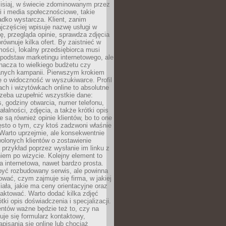
zisiaj, w świecie zdominowanym przez
 i media społecznościowe, takie
adko wystarcza. Klient, zanim
jczęściej wpisuje nazwę usługi w
, przegląda opinie, sprawdza zdjęcia
porównuje kilka ofert. By zaistnieć w
ości, lokalny przedsiębiorca musi
podstaw marketingu internetowego, ale
nacza to wielkiego budżetu czy
nych kampanii. Pierwszym krokiem
e o widoczność w wyszukiwarce. Profil
ch i wizytówkach online to absolutne
zeba uzupełnić wszystkie dane:
, godziny otwarcia, numer telefonu,
ałalności, zdjęcia, a także krótki opis
e są również opinie klientów, bo to one
sto o tym, czy ktoś zadzwoni właśnie
. Warto uprzejmie, ale konsekwentnie
olonych klientów o zostawienie
a przykład poprzez wysłanie im linku z
em po wizycie. Kolejny element to
a internetowa, nawet bardzo prosta.
być rozbudowany serwis, ale powinna
ować, czym zajmuje się firma, w jakiej
ziała, jakie ma ceny orientacyjne oraz
taktować. Warto dodać kilka zdjęć
rótki opis doświadczenia i specjalizacji.
ientów ważne będzie też to, czy na
duje się formularz kontaktowy,
pisania się online lub chociaż