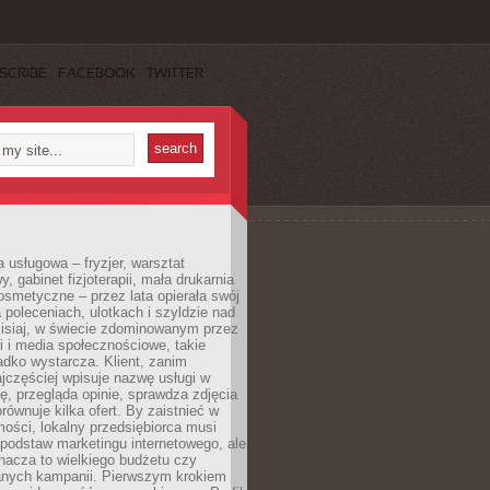
SCRIBE
FACEBOOK
TWITTER
a usługowa – fryzjer, warsztat
 gabinet fizjoterapii, mała drukarnia
osmetyczne – przez lata opierała swój
 poleceniach, ulotkach i szyldzie nad
zisiaj, w świecie zdominowanym przez
 i media społecznościowe, takie
adko wystarcza. Klient, zanim
jczęściej wpisuje nazwę usługi w
, przegląda opinie, sprawdza zdjęcia
porównuje kilka ofert. By zaistnieć w
ości, lokalny przedsiębiorca musi
podstaw marketingu internetowego, ale
nacza to wielkiego budżetu czy
nych kampanii. Pierwszym krokiem