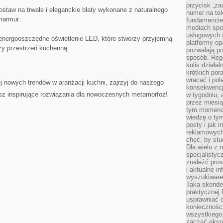
przycisk „za
staw na ​trwałe i eleganckie⁤ blaty wykonane z naturalnego
numer na te
 marmur.
fundamencie 
mediach spo
usługowych 
 energooszczędne oświetlenie⁢ LED, które stworzy przyjemną
platformy opa
zy⁢ przestrzeń kuchenną.
pozwalają po
sposób. Regu
kulis działal
krótkich por
wracać i pol
⁤ nowych trendów w⁢ aranżacji kuchni, zajrzyj do naszego
konsekwencja
sz inspirujące rozwiązania ⁢dla⁣ nowoczesnych metamorfoz!
w tygodniu, a
przez miesią
tym momencie
wiedzę o tym
posty i jak 
reklamowych
chęć, by stu
Dla wielu z 
specjalisty
znaleźć pros
i aktualne i
wyszukiware
Taka skonde
praktycznej 
usprawniać 
koniecznośc
wszystkiego
zacząć eksp