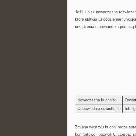
Jeśli lubisz ⁣nowoczesne rozwiązan
które⁢ ułatwią Ci codzienne funkcj
urządzenia sterowane za pomocą ‍tel
Nowoczesna‍ kuchnia:
Otwart
Odpowiednie oświetlenie
Inteli
Zmiana wystroju kuchni może‍ spraw
komfortowo‍ i pozwoli Ci‍ czerpać ⁢r