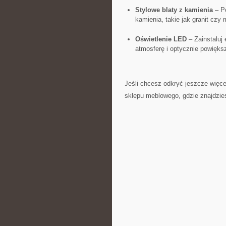
Stylowe blaty z ⁤kamienia
– Po
kamienia, takie jak ⁤granit ⁤czy
Oświetlenie LED
– Zainstaluj
atmosferę i optycznie powięks
Jeśli chcesz odkryć jeszcze więcej
sklepu meblowego, gdzie ​znajdzie