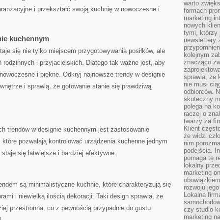
warto zwięks
aranżacyjne⁣ i przekształć swoją‍ kuchnię​ w nowoczesne i
formach pro
marketing in
nowych klien
tymi, którzy 
nie kuchennym
newslettery 
przypomnien
taje się nie tylko miejscem przygotowywania posiłków, ale
kolejnym za
znacząco zw
odzinnych i przyjacielskich.​ Dlatego tak​ ważne ‌jest, aby
zaprojektow
⁢nowoczesne i piękne. Odkryj ⁢najnowsze trendy w designie
sprawia, że 
nie musi cią
nętrze i sprawią, ⁤że gotowanie stanie ⁣się ⁢prawdziwą
odbiorców. N
skuteczny ma
polega na ko
raczej o zna
twarzy za fi
Klient częst
ch trendów‍ w designie⁢ kuchennym jest zastosowanie
że widzi czł
, które pozwalają kontrolować urządzenia ⁣kuchenne⁢ jednym⁣
nim porozma
podejścia. In
taje ⁢się łatwiejsze i bardziej efektywne.
pomaga tę re
lokalny prze
marketing on
obowiązkiem
endem ‌są minimalistyczne kuchnie, które ‌charakteryzują⁣ się
rozwoju jego
Lokalna firm
ami i niewielką ilością dekoracji. Taki design sprawia, że⁤
samochodowy,
ziej ⁣przestronna, co z pewnością przypadnie do ‍gustu
czy studio k
marketing na
.