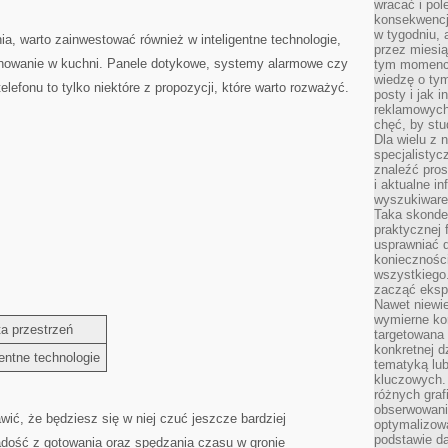
wracać i pol
konsekwencja
w tygodniu, a
ia, warto zainwestować również​ w inteligentne​ technologie,
przez miesią
onowanie ‍w ⁢kuchni. Panele ‌dotykowe, systemy alarmowe czy
tym momencie
wiedzę o tym
efonu to tylko niektóre ‌z propozycji, ‍które warto rozważyć.
posty i jak 
reklamowych
chęć, by stu
Dla wielu z 
specjalisty
znaleźć pros
i aktualne i
wyszukiware
Taka skonde
praktycznej 
usprawniać 
koniecznośc
wszystkiego
zacząć eksp
Nawet niewie
wymierne kor
a ‌przestrzeń
targetowana
konkretnej d
gentne technologie
tematyką lu
kluczowych. 
różnych grafi
obserwowani
ić, że będziesz się w niej czuć jeszcze bardziej‌
optymalizow
podstawie d
adość z gotowania oraz ⁤spędzania​ czasu w‍ gronie ​