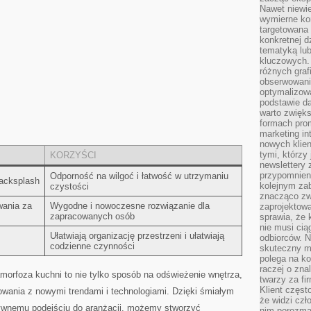
Nawet niewie
wymierne kor
targetowana
konkretnej d
tematyką lu
kluczowych. 
różnych grafi
obserwowani
optymalizow
podstawie d
warto zwięks
formach pro
marketing in
nowych klien
tymi, którzy 
KORZYŚCI
newslettery 
przypomnien
Odporność ‌na ⁢wilgoć i ⁢łatwość w utrzymaniu‍
backsplash
kolejnym za
czystości
znacząco zw
owania za
Wygodne i nowoczesne rozwiązanie dla
zaprojektow
zapracowanych ‌osób
sprawia, że 
nie musi cią
Ułatwiają ⁤organizację przestrzeni i ⁤ułatwiają
odbiorców. N
⁢codzienne czynności
skuteczny ma
polega na ko
raczej o zna
foza ⁢kuchni to nie tylko sposób na odświeżenie wnętrza,
twarzy za fi
Klient częst
wania z⁤ nowymi trendami i technologiami. Dzięki⁤ śmiałym​
że widzi czł
ywnemu podejściu do ‍aranżacji, możemy stworzyć
nim porozma