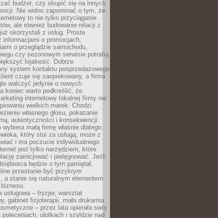
zać budżet, czy skupić się na innych
mocji. Nie wolno zapominać o tym, że
ternetowy to nie tylko przyciąganie
tów, ale również budowanie relacji z
już skorzystali z usług. Proste
z informacjami o promocjach,
iami o przeglądzie samochodu,
biegu czy sezonowym serwisie potrafią
iększyć lojalność. Dobrze
any system kontaktu posprzedażowego
klient czuje się zaopiekowany, a firma
gle walczyć jedynie o nowych
a koniec warto podkreślić, że
rketing internetowy lokalnej firmy nie
piowaniu wielkich marek. Chodzi
lezienie własnego głosu, pokazanie
rmą, autentyczności i konsekwencji.
o wybiera małą firmę właśnie dlatego,
owieka, który stoi za usługą, może z
wiać i ma poczucie indywidualnego
ternet jest tylko narzędziem, które
lację zainicjować i pielęgnować. Jeśli
dsiębiorca będzie o tym pamiętał,
line przestanie być przykrym
, a stanie się naturalnym elementem
 biznesu.
a usługowa – fryzjer, warsztat
 gabinet fizjoterapii, mała drukarnia
osmetyczne – przez lata opierała swój
 poleceniach, ulotkach i szyldzie nad