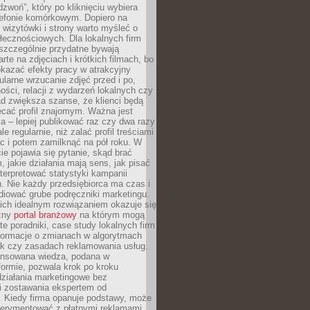
dzwoń”, który po kliknięciu wybiera
lefonie komórkowym. Dopiero na
wizytówki i strony warto myśleć o
łecznościowych. Dla lokalnych firm
szczególnie przydatne bywają
rte na zdjęciach i krótkich filmach, bo
kazać efekty pracy w atrakcyjny
larne wrzucanie zdjęć przed i po,
ności, relacji z wydarzeń lokalnych czy
ad zwiększa szanse, że klienci będą
ecać profil znajomym. Ważna jest
 – lepiej publikować raz czy dwa razy
le regularnie, niż zalać profil treściami
c i potem zamilknąć na pół roku. W
 pojawia się pytanie, skąd brać
, jakie działania mają sens, jak pisać
interpretować statystyki kampanii
. Nie każdy przedsiębiorca ma czas i
diować grube podręczniki marketingu.
nich idealnym rozwiązaniem okazuje się
czny
portal branżowy
na którym mogą
te poradniki, case study lokalnych firm
nformacje o zmianach w algorytmach
k czy zasadach reklamowania usług.
nsowana wiedza, podana w
formie, pozwala krok po kroku
działania marketingowe bez
i zostawania ekspertem od
. Kiedy firma opanuje podstawy, może
erymentować z płatnymi reklamami.