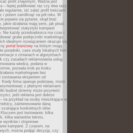
ecać profil znajomym. Ważna jest
 – lepiej publikować raz czy dwa razy
le regularnie, niż zalać profil treściami
c i potem zamilknąć na pół roku. W
 pojawia się pytanie, skąd brać
, jakie działania mają sens, jak pisać
interpretować statystyki kampanii
. Nie każdy przedsiębiorca ma czas i
diować grube podręczniki marketingu.
nich idealnym rozwiązaniem okazuje się
czny
portal branżowy
na którym mogą
te poradniki, case study lokalnych firm
nformacje o zmianach w algorytmach
k czy zasadach reklamowania usług.
nsowana wiedza, podana w
formie, pozwala krok po kroku
działania marketingowe bez
i zostawania ekspertem od
. Kiedy firma opanuje podstawy, może
erymentować z płatnymi reklamami.
lki budżet dzienny może przynieść
zyści, jeśli reklama jest dobrze
 – na przykład na osoby mieszkające w
zielnicy, zainteresowane daną
b szukające konkretnych słów
Kluczem jest testowanie: kilka
k, kilka wariantów tekstu,
e wyników i stopniowe
anie kampanii. Z czasem, na
anych, można podjąć decyzję, czy