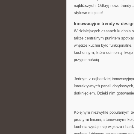
najbliższych. Odkryj nowe trendy‍ 
stylowe miejsce!
Innowacyjne trendy w desig
W dzisiejszych czasach kuchnia⁣ s
także centralnym punktem spotkań ‍r
wnętrze kuchni było funkcjonalne, 
kuchennym,⁣ które odmienią Twoje w
przyjemnością.
Jednym‌ z najbardziej innowacyjny
‍interaktywnych paneli​ dotykowych
dotknięciem. Dzięki nim gotowanie s
Kolejnym ⁤niezwykle popularnym⁢ tr
prostymi liniami, stonowanymi kolor
kuchnia⁣ wydaje się większa i bard
osobom lubiącym nowoczesny styl