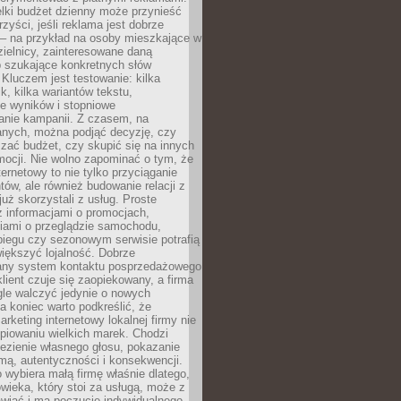
lki budżet dzienny może przynieść
zyści, jeśli reklama jest dobrze
 – na przykład na osoby mieszkające w
zielnicy, zainteresowane daną
b szukające konkretnych słów
Kluczem jest testowanie: kilka
k, kilka wariantów tekstu,
e wyników i stopniowe
anie kampanii. Z czasem, na
anych, można podjąć decyzję, czy
zać budżet, czy skupić się na innych
mocji. Nie wolno zapominać o tym, że
ternetowy to nie tylko przyciąganie
tów, ale również budowanie relacji z
już skorzystali z usług. Proste
z informacjami o promocjach,
iami o przeglądzie samochodu,
biegu czy sezonowym serwisie potrafią
iększyć lojalność. Dobrze
any system kontaktu posprzedażowego
klient czuje się zaopiekowany, a firma
gle walczyć jedynie o nowych
a koniec warto podkreślić, że
rketing internetowy lokalnej firmy nie
piowaniu wielkich marek. Chodzi
lezienie własnego głosu, pokazanie
rmą, autentyczności i konsekwencji.
o wybiera małą firmę właśnie dlatego,
owieka, który stoi za usługą, może z
wiać i ma poczucie indywidualnego