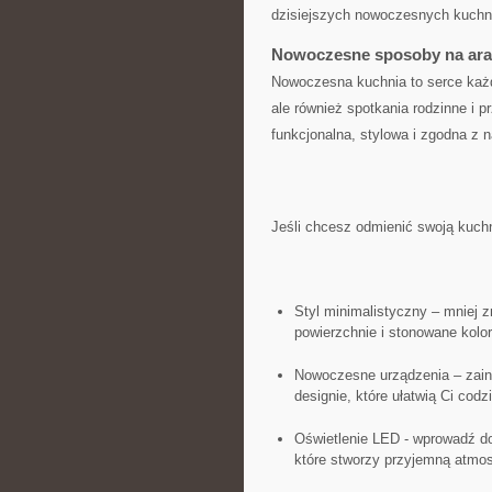
dzisiejszych nowoczesnych ⁢kuchn
Nowoczesne sposoby na aran
Nowoczesna kuchnia to serce‌ każd
ale również spotkania rodzinne i pr
funkcjonalna, stylowa ‌i zgodna⁢ z
Jeśli chcesz odmienić ‌swoją ‍kuchni
Styl minimalistyczny – mniej zn
powierzchnie i stonowane kolor
Nowoczesne urządzenia – ⁢zain
designie, które ułatwią ‍Ci codz
Oświetlenie LED ‍- wprowadź d
które stworzy przyjemną atmosf