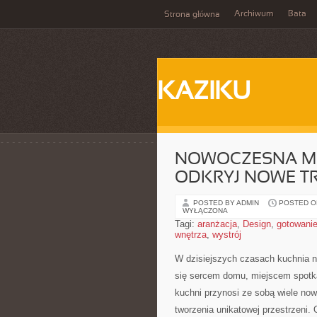
Archiwum
Bata
Strona główna
KAZIKU
NOWOCZESNA M
ODKRYJ NOWE T
POSTED BY ADMIN
POSTED ON
WYŁĄCZONA
Tagi:
aranżacja
,
Design
,
gotowani
wnętrza
,
wystrój
W dzisiejszych⁢ czasach kuchnia ni
się sercem domu, miejscem spotkań
kuchni ⁣przynosi ze ‍sobą wiele now
tworzenia‌ unikatowej przestrzeni. 