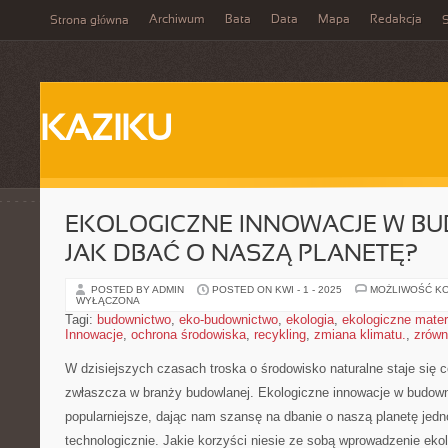
Archiwum
Bata
Data
Mapa
Redakcja
Strona główna
S
KAZIKU
EKOLOGICZNE INNOWACJE W BU
JAK DBAĆ O NASZĄ PLANETĘ?
POSTED BY ADMIN
POSTED ON KWI - 1 - 2025
MOŻLIWOŚĆ K
WYŁĄCZONA
Tagi:
budownictwo
,
eko-budownictwo
,
ekologia
,
ekologiczne mater
Innowacje
,
ochrona środowiska
,
recykling
,
zmiana klimatu.
,
zrówn
W dzisiejszych czasach⁢ troska o ‍środowisko naturalne staje się co
zwłaszcza w branży ‍budowlanej. Ekologiczne innowacje w ‍budowni
popularniejsze, ‌dając nam szansę⁤ na‍ dbanie o naszą‍ planetę jed
technologicznie. Jakie korzyści niesie ze sobą⁤ wprowadzenie ek