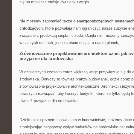
się na mniejsze⁢ emisje dwutlenku węgla.
Nie możemy zapomnieć ⁣także o
energooszczędnych systemach
chłodzących
, które pozwalają nam ograniczyć nasze zużycie ⁤ene
związane z produkcją ciepła‍ i chłodu. Dzięki ‍nim możemy cieszy
w naszych domach, jednocześnie dbając o naszą planetę.
Zrównoważone⁣ projektowanie architektoniczne: jak t
przyjazne dla środowiska
W dzisiejszych czasach coraz większą wagę przywiązuje się‍ do‍ e
środowiska. Dotyczy to‍ również branży⁢ budowlanej, gdzie coraz po
zrównoważone⁢ projektowanie architektoniczne. Architekci i inżyni
nowszych rozwiązań, aby‌ tworzyć ‍budynki, które ‌nie tylko będą fun
również przyjazne dla środowiska.
Dzięki ‍ekologicznym innowacjom w budownictwie, możemy dbać o
zmniejszając negatywny ⁤wpływ budynków na środowisko naturaln