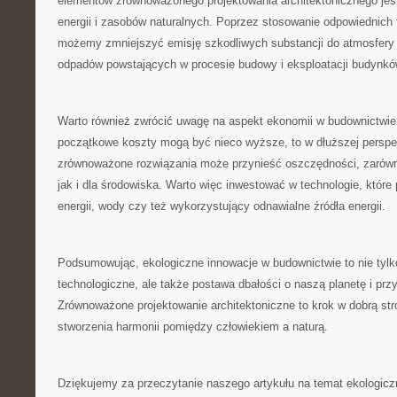
elementów zrównoważonego projektowania architektonicznego jest
‌energii i zasobów‍ naturalnych. Poprzez stosowanie odpowiednich te
⁣możemy zmniejszyć emisję ‌szkodliwych substancji do atmosfery‌
odpadów powstających⁣ w procesie budowy i eksploatacji budynkó
Warto również zwrócić uwagę na aspekt ekonomii​ w budownictwi
początkowe koszty mogą⁢ być nieco wyższe, to ​w dłuższej ‍perspe
zrównoważone rozwiązania może przynieść oszczędności, ⁤zarówno
jak i dla środowiska. Warto więc inwestować w technologie, które
energii, wody czy też‍ wykorzystujący odnawialne źródła energii.
Podsumowując, ekologiczne innowacje w budownictwie to nie tylk
technologiczne, ale ‍także postawa dbałości ⁣o ‌naszą ‌planetę i przy
‍Zrównoważone projektowanie architektoniczne ⁤to krok​ w‌ dobrą ​st
stworzenia harmonii pomiędzy człowiekiem⁣ a naturą.
Dziękujemy za przeczytanie ‍naszego artykułu na ‍temat ekologic