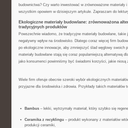
budownictwa? Czy warto inwestować w‌ zrównoważone materiały i ⁣
wszystkim opowiem w dzisiejszym artykule. Zapraszam⁣ do lektur
Ekologiczne⁤ materiały budowlane: zrównoważona alte
‌tradycyjnych ‌produktów
Powszechnie wiadomo, że ‍tradycyjne materiały budowlane, takie j
negatywny wpływ ​na środowisko. Dlatego coraz⁣ więcej firm budow
po ekologiczne innowacje,⁢ aby zmniejszyć ⁤ślad węglowy​ swoich ⁤
‌materiały budowlane stają się‍ coraz popularniejszą ‌alternatywą​ d
jako konsumenci powinniśmy być świadomi korzyści, ‌jakie niosą⁣ z
Wiele firm oferuje obecnie szeroki wybór ekologicznych materiał
przyjazne dla środowiska i zdrowia. Przykłady takich materiałów t
Bambus
– lekki, ⁣wytrzymały materiał, który szybko się regene
Ceramika z ⁤recyklingu
– produkt wykonany z materiałów wtórny
⁣produkcji⁢ ceramiki,