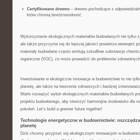
Certyfikowane drewno
– drewno ‍pochodzące z odpowiedzialn
które chronią bioróżnorodność.
Wykorzystanie ekologicznych materiałów‍ budowlanych nie tylko‌ z
ale także przyczynia się ⁤do lepszej jakości⁤ powietrza wewnątrz
materiały ​budowlane często‌ emitują szkodliwe substancje chemiczn
organiczne (VOC), co może prowadzić do problemów zdrowotnych
Inwestowanie ⁣w ekologiczne​ innowacje w budownictwie to ⁣nie ⁤tyl
planetę, ⁢ale także na tworzenie zdrowszych i bardziej‍ zrównoważo
Warto rozważyć wybór​ ekologicznych materiałów budowlanych pr
projektu budowlanego, aby stworzyć harmonijne środowisko dla na
pokoleń. Let’s build a greener future ⁢together!
Technologie energetyczne w budownictwie:⁤ oszczędzaj ‍e
planetę
Dziś⁤ chcemy przyjrzeć się ‌ekologicznym innowacjom ⁢w ‌budowni