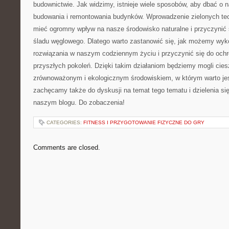
budownictwie. ‍Jak ⁣widzimy, istnieje wiele sposobów, aby ‍dbać o
budowania ⁤i remontowania budynków. Wprowadzenie zielonych​ tech
mieć ogromny wpływ na‌ nasze‍ środowisko naturalne i przyczynić
śladu węglowego. Dlatego ‌warto ⁤zastanowić⁣ się, jak⁣ możemy wyko
rozwiązania w ⁣naszym codziennym życiu i przyczynić się do ochr
przyszłych‍ pokoleń. Dzięki ⁢takim działaniom będziemy⁤ mogli cies
zrównoważonym i ekologicznym środowiskiem, w którym⁤ warto jes
zachęcamy także ⁢do ​dyskusji na ‍temat ⁤tego ⁢tematu i ⁢dzielenia 
naszym ⁢blogu. Do zobaczenia!
CATEGORIES:
FITNESS I PRZYGOTOWANIE FIZYCZNE DO GRY
Comments are closed.