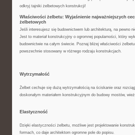
‌odkryj tajniki ⁤żelbetowych‌ konstrukcji!
Właściwości żelbetu: Wyjaśnienie najważniejszych cech
żelbetowych
Jeśli interesujesz ‍się budownictwem​ lub architekturą, na pewno ni
Jest‌ to materiał‍ konstrukcyjny o ogromnej ‌popularności, ​który wy
budownictwie ⁢na ⁤całym ⁣świecie. Poznaj ‍bliżej właściwości żelbetu 
powszechnie ⁣stosowany w różnego‍ rodzaju konstrukcjach.
Wytrzymałość
Żelbet cechuje się⁣ dużą wytrzymałością na ściskanie oraz rozciąga
doskonałym materiałem konstrukcyjnym ‍do budowy mostów, wież
Elastyczność
Dzięki ⁢elastyczności żelbetu, możliwe ⁣jest‍ projektowanie konstruk
formach,⁤ co daje architektom ogromne ⁤pole do popisu.