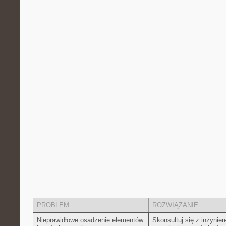
PROBLEM
ROZWIĄZANIE
Nieprawidłowe ​osadzenie elementów
Skonsultuj⁤ się z inżynie